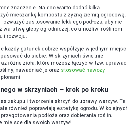
mne znaczenie. Na dno warto dodać kilka
łożyć mieszankę kompostu z żyzną ziemią ogrodową.
eż rozważyć zastosowanie
lekkiego podłoża
, aby nie
 warstwę gleby ogrodniczej, co umożliwi roślinom
 i rozwoju.
e każdy gatunek dobrze współżyje w jednym miejsc
 pasować do siebie. W skrzyniach świetnie
raz różne zioła, które możesz łączyć w tzw. uprawa
ośliny, nawadniać je oraz
stosować nawozy
 plonami!
nego w skrzyniach – krok po kroku
es zakupu i tworzenia skrzyń do uprawy warzyw. Te
n, ale również poprawiają estetykę ogrodu. W kolejnyc
przygotowania podłoża oraz dobierania roślin.
ne miejsce dla swoich warzyw!