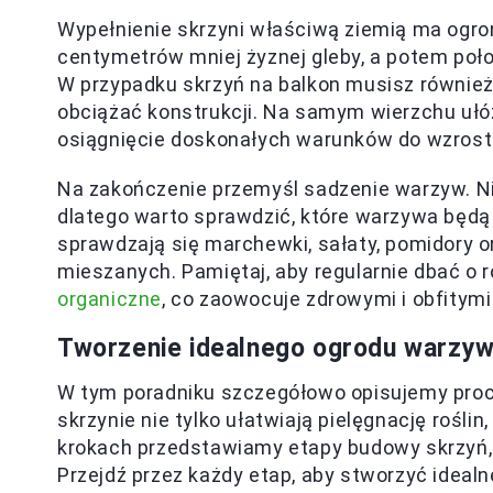
Wypełnienie skrzyni właściwą ziemią ma ogro
centymetrów mniej żyznej gleby, a potem po
W przypadku skrzyń na balkon musisz równi
obciążać konstrukcji. Na samym wierzchu ułóż
osiągnięcie doskonałych warunków do wzrostu
Na zakończenie przemyśl sadzenie warzyw. Ni
dlatego warto sprawdzić, które warzywa będą
sprawdzają się marchewki, sałaty, pomidory o
mieszanych. Pamiętaj, aby regularnie dbać o r
organiczne
, co zaowocuje zdrowymi i obfitymi
Tworzenie idealnego ogrodu warzyw
W tym poradniku szczegółowo opisujemy proc
skrzynie nie tylko ułatwiają pielęgnację rośli
krokach przedstawiamy etapy budowy skrzyń, 
Przejdź przez każdy etap, aby stworzyć ideal