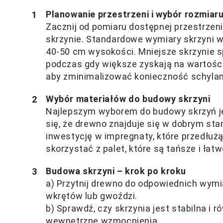
Planowanie przestrzeni i wybór rozmiaru
Zacznij od pomiaru dostępnej przestrzeni
skrzynie. Standardowe wymiary skrzyni w
40-50 cm wysokości. Mniejsze skrzynie sp
podczas gdy większe zyskają na wartości
aby zminimalizować konieczność schylania
Wybór materiałów do budowy skrzyni
Najlepszym wyborem do budowy skrzyń jes
się, że drewno znajduje się w dobrym stan
inwestycję w impregnaty, które przedłuż
skorzystać z palet, które są tańsze i ła
Budowa skrzyni – krok po kroku
a) Przytnij drewno do odpowiednich wymi
wkrętów lub gwoździ.
b) Sprawdź, czy skrzynia jest stabilna i r
wewnętrzne wzmocnienia.