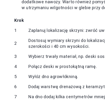
dodatkowe nawozy. Warto również pomyś
w utrzymaniu wilgotności w glebie przy
Krok
1
Zaplanuj lokalizację skrzyni: zwróć u
Dostosuj wymiary skrzyni do lokalizac
2
szerokości i 40 cm wysokości.
3
Wybierz trwały materiał, np. deski s
4
Połącz deski w prostokątną ramę.
5
Wyłóż dno agrowłókniną.
6
Dodaj warstwę drenażową z keramzytu,
7
Na dno dodaj kilka centymetrów mniej 