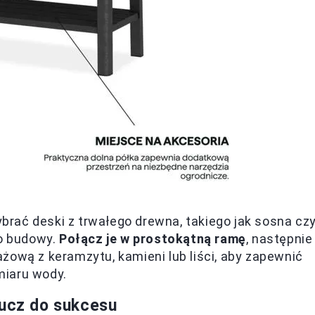
wybrać deski z trwałego drewna, takiego jak sosna cz
do budowy.
Połącz je w prostokątną ramę
, następnie
żową z keramzytu, kamieni lub liści, aby zapewnić
miaru wody.
lucz do sukcesu