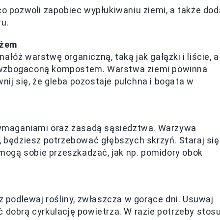
co pozwoli zapobiec wypłukiwaniu ziemi, a także dod
ru.
ożem
łóż warstwę organiczną, taką jak gałązki i liście, a
 wzbogaconą kompostem. Warstwa ziemi powinna
ij się, że gleba pozostaje pulchna i bogata w
 wymaganiami oraz zasadą sąsiedztwa. Warzywa
, będziesz potrzebować głębszych skrzyń. Staraj się
e mogą sobie przeszkadzać, jak np. pomidory obok
az podlewaj rośliny, zwłaszcza w gorące dni. Usuwaj
 dobrą cyrkulację powietrza. W razie potrzeby stosu