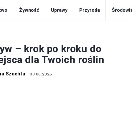
two
Żywność
Uprawy
Przyroda
Środowi
UPRAWY
yw – krok po kroku do
jsca dla Twoich roślin
na Szachta
03.06.2026