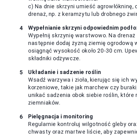
c) Na dnie skrzyni umieść agrowłókninę, 
drenaż, np. z keramzytu lub drobnego żwi
Wypełnianie skrzyni odpowiednim podł
Wypełnij skrzynię warstwowo. Na drenaż na
następnie dodaj żyzną ziemię ogrodową
osiągnąć wysokość około 20-30 cm. Upewn
składniki odżywcze.
Układanie i sadzenie roślin
Wsadź warzywa i zioła, kierując się ich
korzeniowe, takie jak marchew czy buraki
unikać sadzenia obok siebie roślin, któr
ziemniaków.
Pielęgnacja i monitoring
Regularnie kontroluj wilgotność gleby or
chwasty oraz martwe liście, aby zapewnić