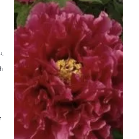
u,
ch
h