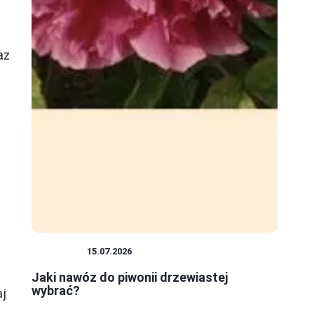
az
ROŚLINY
15.07.2026
Jaki nawóz do piwonii drzewiastej
wybrać?
aj