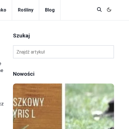
sko
Rośliny
Blog
Szukaj
e
ne
Nowości
cz