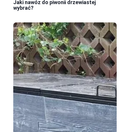
Jaki nawóz do piwonii drzewiastej
wybrać?