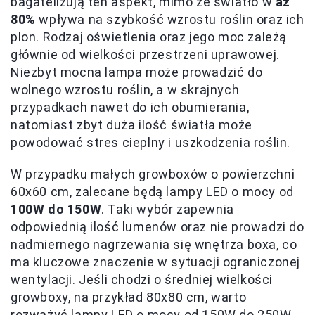
bagatelizują ten aspekt, mimo że światło w
aż
80%
wpływa na szybkość wzrostu roślin oraz ich
plon. Rodzaj oświetlenia oraz jego moc zależą
głównie od wielkości przestrzeni uprawowej.
Niezbyt mocna lampa może prowadzić do
wolnego wzrostu roślin, a w skrajnych
przypadkach nawet do ich obumierania,
natomiast zbyt duża ilość światła może
powodować stres cieplny i uszkodzenia roślin.
W przypadku małych growboxów o powierzchni
60x60 cm, zalecane będą lampy LED o mocy od
100W do 150W
. Taki wybór zapewnia
odpowiednią ilość lumenów oraz nie prowadzi do
nadmiernego nagrzewania się wnętrza boxa, co
ma kluczowe znaczenie w sytuacji ograniczonej
wentylacji. Jeśli chodzi o średniej wielkości
growboxy, na przykład 80x80 cm, warto
rozważyć lampy LED o mocy od 150W do 250W,