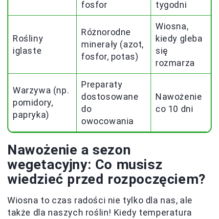
fosfor
tygodni
Wiosna,
Różnorodne
Rośliny
kiedy gleba
minerały (azot,
iglaste
się
fosfor, potas)
rozmarza
Preparaty
Warzywa (np.
dostosowane
Nawożenie
pomidory,
do
co 10 dni
papryka)
owocowania
Nawożenie a sezon
wegetacyjny: Co musisz
wiedzieć przed rozpoczęciem?
Wiosna to czas radości nie tylko dla nas, ale
także dla naszych roślin! Kiedy temperatura