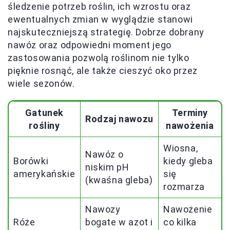
śledzenie potrzeb roślin, ich wzrostu oraz
ewentualnych zmian w wyglądzie stanowi
najskuteczniejszą strategię. Dobrze dobrany
nawóz oraz odpowiedni moment jego
zastosowania pozwolą roślinom nie tylko
pięknie rosnąć, ale także cieszyć oko przez
wiele sezonów.
Gatunek
Terminy
Rodzaj nawozu
rośliny
nawożenia
Wiosna,
Nawóz o
Borówki
kiedy gleba
niskim pH
amerykańskie
się
(kwaśna gleba)
rozmarza
Nawozy
Nawożenie
Róże
bogate w azot i
co kilka