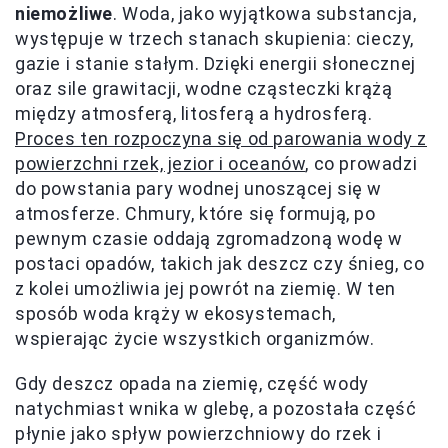
niemożliwe
. Woda, jako wyjątkowa substancja,
występuje w trzech stanach skupienia: cieczy,
gazie i stanie stałym. Dzięki energii słonecznej
oraz sile grawitacji, wodne cząsteczki krążą
między atmosferą, litosferą a hydrosferą.
Proces ten rozpoczyna się od parowania wody z
powierzchni rzek, jezior i oceanów
, co prowadzi
do powstania pary wodnej unoszącej się w
atmosferze. Chmury, które się formują, po
pewnym czasie oddają zgromadzoną wodę w
postaci opadów, takich jak deszcz czy śnieg, co
z kolei umożliwia jej powrót na ziemię. W ten
sposób woda krąży w ekosystemach,
wspierając życie wszystkich organizmów.
Gdy deszcz opada na ziemię, część wody
natychmiast wnika w glebę, a pozostała część
płynie jako spływ powierzchniowy do rzek i