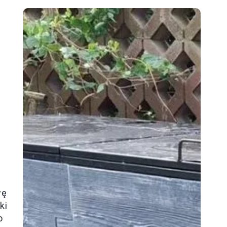
wę
ki
o