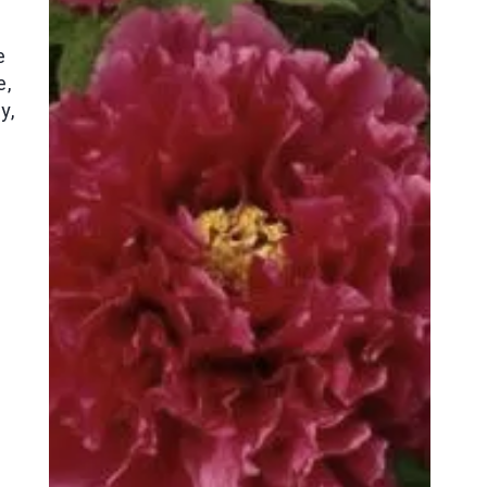
e
e,
y,