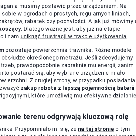
ymagania musimy postawić przed urządzeniem. Na
 sobie w ogrodach o prostych, regularnych liniach,
akrętów, rabatek czy pochyłości. A jak już mówimy 
 koszący
. Dlatego ważne jest, aby już na etapie
woli nam
uniknąć frustracji w trakcie użytkowania
.
em
pozostaje powierzchnia trawnika. Różne modele
 obsłudze określonego metrażu. Jeśli zdecydujemy
trzeb, prawdopodobnie zabraknie mu energii, zanim
arto postarać się, aby wybrane urządzenie miało
ierzchni. Z drugiej strony, w przypadku posiadania
rozważyć
zakup robota z lepszą pojemnością baterii
gacyjnymi, które umożliwią mu efektywne działani
owanie terenu odgrywają kluczową rolę
nika. Przypomniało mi się, że
na tej stronie
o tym