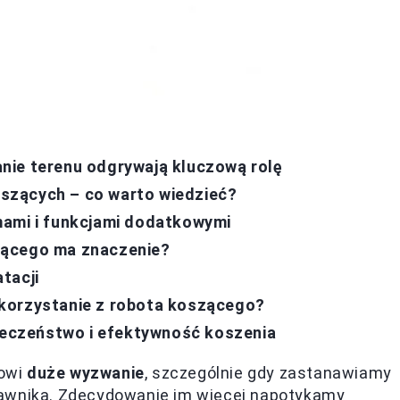
nie terenu odgrywają kluczową rolę
szących – co warto wiedzieć?
mami i funkcjami dodatkowymi
zącego ma znaczenie?
tacji
korzystanie z robota koszącego?
pieczeństwo i efektywność koszenia
nowi
duże wyzwanie
, szczególnie gdy zastanawiamy
rawnika. Zdecydowanie im więcej napotykamy