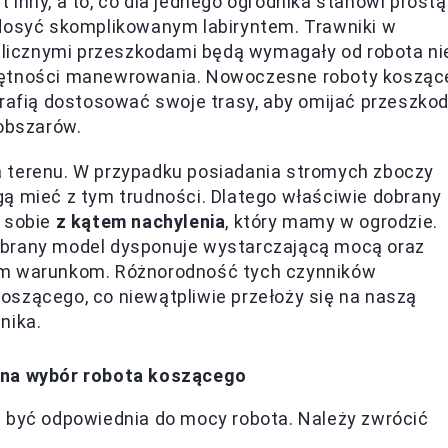
inny, a to, co dla jednego ogrodnika stanowi prostą
 dosyć skomplikowanym labiryntem. Trawniki w
z licznymi przeszkodami będą wymagały od robota ni
miejętności manewrowania. Nowoczesne roboty kosząc
trafią dostosować swoje trasy, aby omijać przeszkod
 obszarów.
a terenu. W przypadku posiadania stromych zboczy
gą mieć z tym trudności. Dlatego właściwie dobrany
ć sobie
z kątem nachylenia
, który mamy w ogrodzie.
ybrany model dysponuje wystarczającą mocą oraz
ym warunkom. Różnorodność tych czynników
oszącego, co niewątpliwie przełoży się na naszą
nika.
na wybór robota koszącego
 być odpowiednia do mocy robota. Należy zwrócić