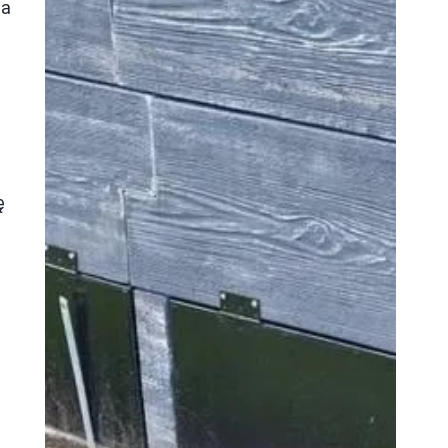
na
m
ę