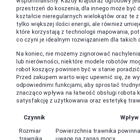
wspominaliśmy. Każdy krajobraz ogrodowy jest 
przestrzeń do koszenia, dla innego może być
kształcie nieregularnych wielokątów oraz te 
tylko większej ilości energii, ale również u
które korzystają z technologii mapowania, po
co czyni je idealnym rozwiązaniem dla takich
Na koniec, nie możemy zignorować nachyleni
lub nierówności, niektóre modele robotów mo
robot koszący powinien być w stanie poradzi
Przed zakupem warto więc upewnić się, że w
odpowiednimi funkcjami, aby sprostać trudn
znacząco wpływa na łatwość obsługi robota k
satysfakcję z użytkowania oraz estetykę traw
Czynnik
Wpływ 
Rozmiar
Powierzchnia trawnika powinna
trawnika
uwagę na zapas mocy.