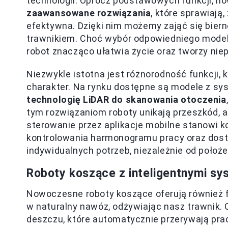
technologii. Oprócz podstawowych funkcji, n
zaawansowane rozwiązania
, które sprawiają,
efektywna. Dzięki nim możemy zająć się biern
trawnikiem. Choć wybór odpowiedniego model
robot znacząco ułatwia życie oraz tworzy ni
Niezwykle istotna jest różnorodność funkcji
charakter. Na rynku dostępne są modele z sy
technologię LiDAR do skanowania otoczenia
tym rozwiązaniom roboty unikają przeszkód, 
sterowanie przez aplikacje mobilne stanowi 
kontrolowania harmonogramu pracy oraz dos
indywidualnych potrzeb, niezależnie od położe
Roboty koszące z inteligentnymi sy
Nowoczesne roboty koszące oferują również f
w naturalny nawóz, odżywiając nasz trawnik. 
deszczu, które automatycznie przerywają prac