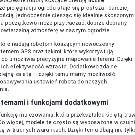
owoczesne roboty koszące oferują
liczne
 że pielęgnacja ogrodu staje się prostsza i bardziej
ością, jednocześnie ciesząc się idealnie skoszonym
u początkowo może przytłaczać, dobrze dobrany
epowtarzalną atmosferę w naszym ogrodzie.
, które nadają robotom koszącym nowoczesny
stemem GPS oraz takimi, które wykorzystują
, co umożliwia precyzyjne mapowanie terenu. Dzięki
a ich efektywność wzrasta. Dodatkowo zdalne
kolejną zaletę — dzięki temu mamy możliwość
tosowywania ustawień robota do naszych
nia.
stemami i funkcjami dodatkowymi
unkcję mulczowania, która przekształca ściętą tra
Co więcej, modele te często są wyposażone w czujni
ę w trudnych warunkach. Dzięki temu dbają nie tylk