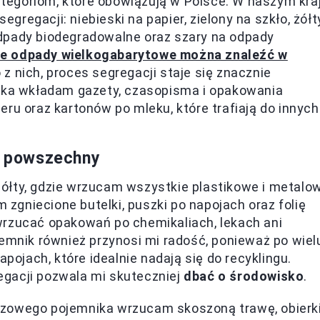
tegoriom, które obowiązują w Polsce. W naszym kra
segregacji: niebieski na papier, zielony na szkło, żółt
dpady biodegradowalne oraz szary na odpady
ie odpady wielkogabarytowe można znaleźć w
z nich, proces segregacji staje się znacznie
nika wkładam gazety, czasopisma i opakowania
ru oraz kartonów po mleku, które trafiają do innych
st powszechny
ółty, gdzie wrzucam wszystkie plastikowe i metalo
zgniecione butelki, puszki po napojach oraz folię
wrzucać opakowań po chemikaliach, lekach ani
jemnik również przynosi mi radość, ponieważ po wiel
apojach, które idealnie nadają się do recyklingu.
gacji pozwala mi skuteczniej
dbać o środowisko
.
ązowego pojemnika wrzucam skoszoną trawę, obierk