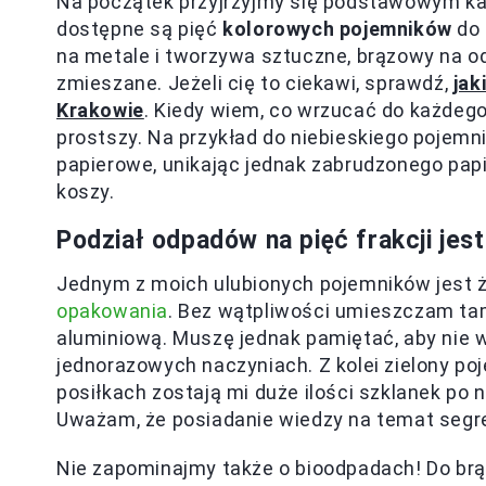
Na początek przyjrzyjmy się podstawowym ka
dostępne są pięć
kolorowych pojemników
do 
na metale i tworzywa sztuczne, brązowy na o
zmieszane. Jeżeli cię to ciekawi, sprawdź,
jak
Krakowie
. Kiedy wiem, co wrzucać do każdego 
prostszy. Na przykład do niebieskiego pojem
papierowe, unikając jednak zabrudzonego papie
koszy.
Podział odpadów na pięć frakcji je
Jednym z moich ulubionych pojemników jest ż
opakowania
. Bez wątpliwości umieszczam tam 
aluminiową. Muszę jednak pamiętać, aby nie 
jednorazowych naczyniach. Z kolei zielony po
posiłkach zostają mi duże ilości szklanek po n
Uważam, że posiadanie wiedzy na temat segre
Nie zapominajmy także o bioodpadach! Do br