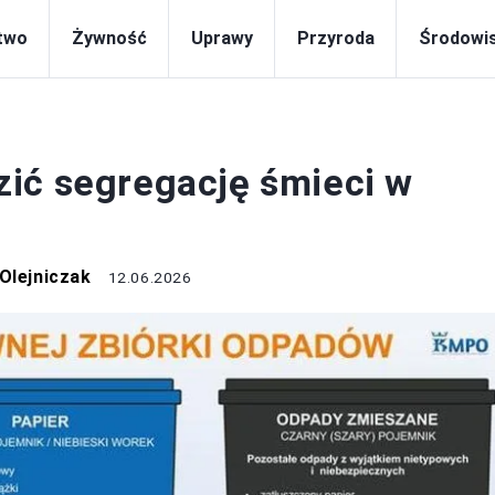
two
Żywność
Uprawy
Przyroda
Środowi
EKOLOGIA
ić segregację śmieci w
Olejniczak
12.06.2026