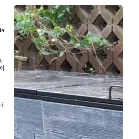
ia
,
ej
ań