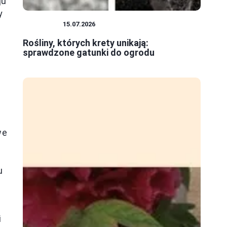
ju
y
ROŚLINY
15.07.2026
Rośliny, których krety unikają:
sprawdzone gatunki do ogrodu
we
u
i