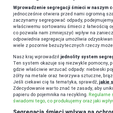
Wprowadzenie segregacji śmieci w naszym c
jednocześnie otwiera przed nami ogromną sza
zaczynamy segregować odpady, podejmujemy k
właściwemu sortowaniu śmieci z łatwością og
co pozwala nam zmniejszyć wpływ na zanieczy
odpowiednia segregacja umożliwia odzyskiwan
wiele z pozornie bezużytecznych rzeczy może 
Nasz kraj wprowadził
jednolity system segre
Ten system okazuje się niezwykle pomocny, 
gdzie właściwie wrzucać odpady: niebieski poj
żółty na metale oraz tworzywa sztuczne, brą
Jeśli ciekawi cię ta tematyka, sprawdź,
jakie
Zdecydowanie warto znać te zasady, aby unik
papieru do pojemnika na recykling.
Regularne 
świadomi tego, co produkujemy oraz jaki wp
Segregacja śmieci wpływa na ochro