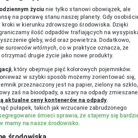
odziennym życiu
nie tylko stanowi obowiązek, ale
nsę na poprawę stanu naszej planety. Gdy osobiści
roki w kierunku zdrowszego środowiska. Dzięki
raniczamy ilość odpadów trafiających na wysypisk
szczenie gleby, wód oraz powietrza. Dodatkowo,
ie surowców wtórnych
, co w praktyce oznacza, że
otrzymać drugie życie jako nowe produkty.
gacji
, który obejmuje pięć kolorowych pojemników.
ponieważ w szybki sposób możemy zorientować się,
emnik przeznaczony jest na papier, zielony na szkło,
zowy zaś na bioodpady, a szary na odpady zmieszane
 są aktualne ceny kontenerów na odpady
.
nąć pułapek, takich jak wrzucanie zabrudzonego
segregowanie śmieci sprawia, że stajemy się bardzi
ływ mamy na nasze środowisko.
nę środowiska