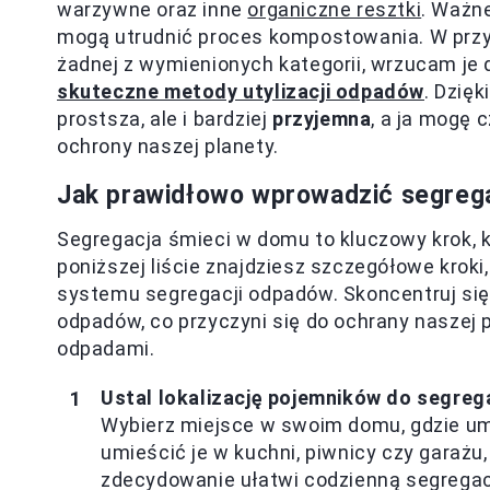
warzywne oraz inne
organiczne resztki
. Ważne
mogą utrudnić proces kompostowania. W przy
żadnej z wymienionych kategorii, wrzucam je d
skuteczne metody utylizacji odpadów
. Dzięk
prostsza, ale i bardziej
przyjemna
, a ja mogę 
ochrony naszej planety.
Jak prawidłowo wprowadzić segreg
Segregacja śmieci w domu to kluczowy krok, 
poniższej liście znajdziesz szczegółowe krok
systemu segregacji odpadów. Skoncentruj si
odpadów, co przyczyni się do ochrany naszej 
odpadami.
Ustal lokalizację pojemników do segrega
Wybierz miejsce w swoim domu, gdzie um
umieścić je w kuchni, piwnicy czy garażu
zdecydowanie ułatwi codzienną segregac