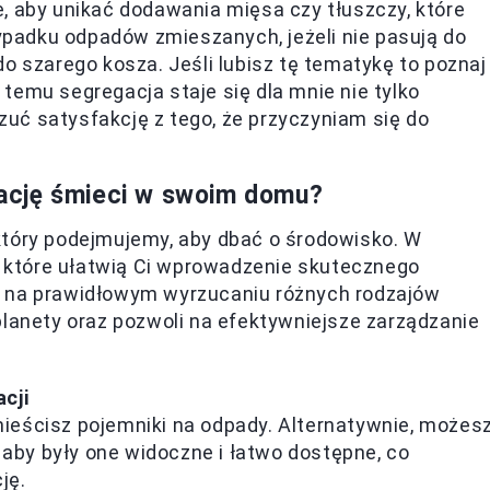
, aby unikać dodawania mięsa czy tłuszczy, które
padku odpadów zmieszanych, jeżeli nie pasują do
o szarego kosza. Jeśli lubisz tę tematykę to poznaj
i temu segregacja staje się dla mnie nie tylko
czuć satysfakcję z tego, że przyczyniam się do
ację śmieci w swoim domu?
który podejmujemy, aby dbać o środowisko. W
i, które ułatwią Ci wprowadzenie skutecznego
ę na prawidłowym wyrzucaniu różnych rodzajów
planety oraz pozwoli na efektywniejsze zarządzanie
cji
ieścisz pojemniki na odpady. Alternatywnie, możes
, aby były one widoczne i łatwo dostępne, co
ję.