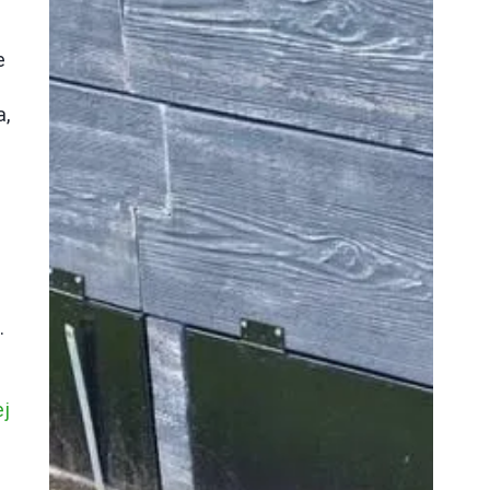
e
a,
.
ej