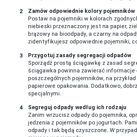
Zamów odpowiednie kolory pojemników
Postaw na pojemniki w kolorach zgodny
niebieski przeznaczony jest na papier, zi
brązowy na bioodpady, a czarny na odpa
zidentyfikujesz odpowiednie pojemniki, 
Przygotuj zasady segregacji odpadów
Sporządź prostą ściągawkę z zasad segre
ściągawka powinna zawierać informacje 
poszczególnych pojemników, na przykład d
papierowe opakowania. Dodatkowo, dobr
specjalnymi.
Segreguj odpady według ich rodzaju
Zanim wrzucisz odpady do pojemnika, opr
jedzenia z pojemników po jogurtach. Pami
odpady i tak będą czyszczone. W przypad