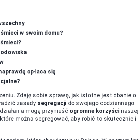
owszechny
 śmieci w swoim domu?
 śmieci?
środowiska
ów
 naprawdę opłaca się
cjalne?
iu. Zdaję sobie sprawę, jak istotne jest dbanie o
wadzić zasady
segregacji
do swojego codziennego
 działania mogą przynieść
ogromne korzyści
naszej
 które można segregować, aby robić to skutecznie i