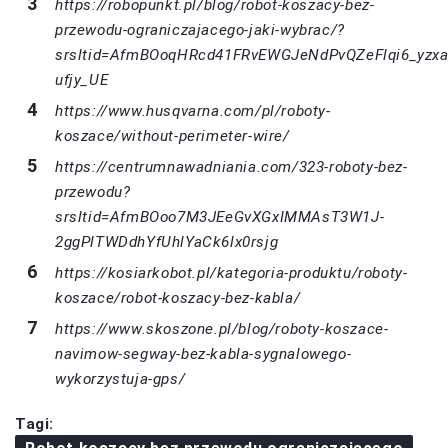
https://robopunkt.pl/blog/robot-koszacy-bez-
przewodu-ograniczajacego-jaki-wybrac/?
srsltid=AfmBOoqHRcd41FRvEWGJeNdPvQZeFlqi6_yzxa
ufjy_UE
https://www.husqvarna.com/pl/roboty-
koszace/without-perimeter-wire/
https://centrumnawadniania.com/323-roboty-bez-
przewodu?
srsltid=AfmBOoo7M3JEeGvXGxIMMAsT3W1J-
2ggPlTWDdhYfUhlYaCk6lx0rsjg
https://kosiarkobot.pl/kategoria-produktu/roboty-
koszace/robot-koszacy-bez-kabla/
https://www.skoszone.pl/blog/roboty-koszace-
navimow-segway-bez-kabla-sygnalowego-
wykorzystuja-gps/
Tagi: