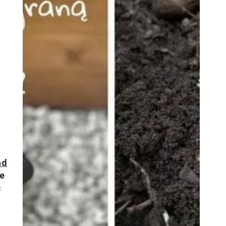
ad
ie
ć