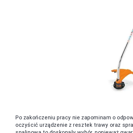
Po zakończeniu pracy nie zapominam o odpowi
oczyścić urządzenie z resztek trawy oraz spra
spalinowa to doskonały wybór, ponieważ gwar