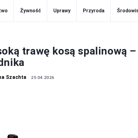
two
Żywność
Uprawy
Przyroda
Środowi
EKOLOGIA
soką trawę kosą spalinową –
dnika
na Szachta
25.04.2026