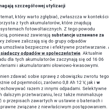
gają szczegółowej utylizacji
temat, który warto zgłębiać, zwłaszcza w kontekści
orzysta z tych akumulatorów, które znajdują
 systemach fotowoltaicznych. Z tego powodu
ścią, ponieważ zawierają
substancje uznawane za
ory żelowe zaliczają się do grupy odpadów
ja umożliwia bezpieczne i efektywne przetwarzanie. 
osiadaczy odpadów w społeczeństwie
. Aktualnie
adu dla tych akumulatorów zaczynają się od 16 06
 bateriami i akumulatorami ołowiowo-kwasowymi.
nien zdawać sobie sprawę z obowiązku zwrotu tego
żnie od pojemności, zarówno 0,8 Ah 12 V, jak i
w
 przechowywać razem z innymi odpadami. Selektywne
h dalszym przetwarzaniu, lecz także minimalizuje
 o przepisach zawartych w ustawie o bateriach i
e prawne związane z niewłaściwym postępowaniem.