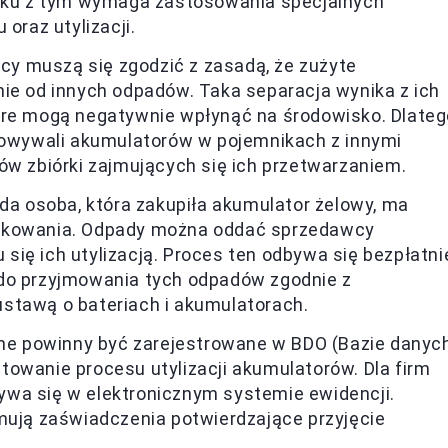
ązku z tym wymaga zastosowania specjalnych
oraz utylizacji.
cy muszą się zgodzić z zasadą, że zużyte
nie od innych odpadów. Taka separacja wynika z ich
óre mogą negatywnie wpłynąć na środowisko. Dlateg
chowywali akumulatorów w pojemnikach z innymi
ów zbiórki zajmujących się ich przetwarzaniem.
da osoba, która zakupiła akumulator żelowy, ma
ytkowania. Odpady można oddać sprzedawcy
ię ich utylizacją. Proces ten odbywa się bezpłatni
 do przyjmowania tych odpadów zgodnie z
stawą o bateriach i akumulatorach.
e powinny być zarejestrowane w BDO (Bazie danyc
owanie procesu utylizacji akumulatorów. Dla firm
wa się w elektronicznym systemie ewidencji.
mują zaświadczenia potwierdzające przyjęcie