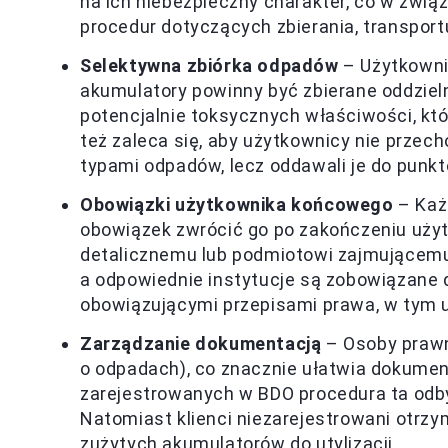
na ich niebezpieczny charakter, co w zwi
procedur dotyczących zbierania, transportu 
Selektywna zbiórka odpadów
– Użytkowni
akumulatory powinny być zbierane oddziel
potencjalnie toksycznych właściwości, kt
też zaleca się, aby użytkownicy nie prze
typami odpadów, lecz oddawali je do punkt
Obowiązki użytkownika końcowego
– Każ
obowiązek zwrócić go po zakończeniu uż
detalicznemu lub podmiotowi zajmującemu s
a odpowiednie instytucje są zobowiązane
obowiązującymi przepisami prawa, w tym u
Zarządzanie dokumentacją
– Osoby prawn
o odpadach), co znacznie ułatwia dokument
zarejestrowanych w BDO procedura ta odby
Natomiast klienci niezarejestrowani otrzy
zużytych akumulatorów do utylizacji.