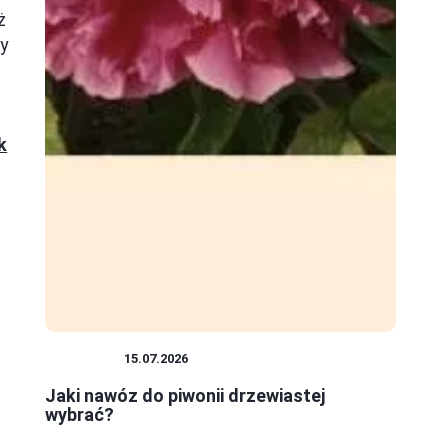
ż
dy
k
ROŚLINY
15.07.2026
Jaki nawóz do piwonii drzewiastej
wybrać?