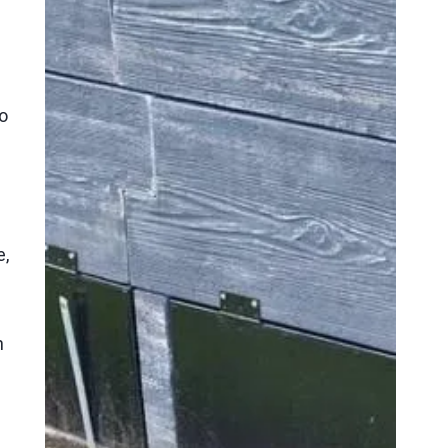
o
e,
h