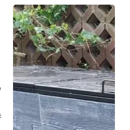
e
ć
ą