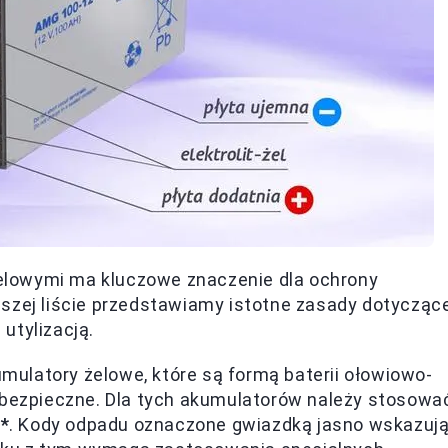
elowymi ma kluczowe znaczenie dla ochrony
ższej liście przedstawiamy istotne zasady dotycząc
utylizacją.
mulatory żelowe, które są formą baterii ołowiowo-
ebezpieczne. Dla tych akumulatorów należy stosowa
1*
. Kody odpadu oznaczone gwiazdką jasno wskazuj