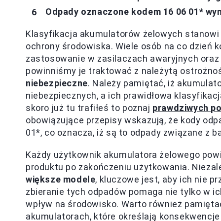
Odpady oznaczone kodem 16 06 01* wyma
Klasyfikacja akumulatorów żelowych stanowi 
ochrony środowiska. Wiele osób na co dzień k
zastosowanie w zasilaczach awaryjnych oraz
powinniśmy je traktować z należytą ostrożno
niebezpieczne
. Należy pamiętać, iż akumulat
niebezpiecznych, a ich prawidłowa klasyfikac
skoro już tu trafiłeś to poznaj
prawdziwych p
obowiązujące przepisy wskazują, że kody odp
01*, co oznacza, iż są to odpady związane z
Każdy użytkownik akumulatora żelowego powi
produktu po zakończeniu użytkowania. Niezale
większe modele
, kluczowe jest, aby ich nie
zbieranie tych odpadów pomaga nie tylko w ic
wpływ na środowisko. Warto również pamiętać
akumulatorach, które określają konsekwencj