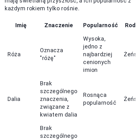
mają świetlaną przyszłość, a ich popularność z
każdym rokiem tylko rośnie.
Imię
Znaczenie
Popularność
Rodz
Wysoka,
jedno z
Oznacza
Róża
najbardziej
Żeńsk
"różę"
cenionych
imion
Brak
szczególnego
Rosnąca
Dalia
znaczenia,
Żeńsk
popularność
związane z
kwiatem dalia
Brak
szczególnego