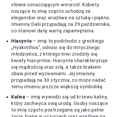
słowie oznaczającym winorośl. Kobiety
noszące to imię często uchodzą za
eleganckie oraz wrażliwe na sztukę i piękno.
Imieniny Dalii przypadają na 29 października,
co stanowi datę wartą zapamiętania.
Hiacynta
– imię to podchodzi z greckiego
„Hyakinthos”, odnosi się do mitycznego
młodzieńca, z którego krwi zrodziły się
kwiaty hiacyntów. Hiacynta charakteryzuje
się mądrością oraz siłą, a także brakiem
obaw przed wyzwaniami. Jej imieniny
przypadają na 30 stycznia, co może nadać
temu imieniu jeszcze większą symbolikę.
Kalina
– imię wywodzi się od krzewu kaliny,
który zachwyca swą urodą. Osoby noszące
to imię często postrzegane są jako pełne
życia, hojne w uczuciach oraz wrażliwe na