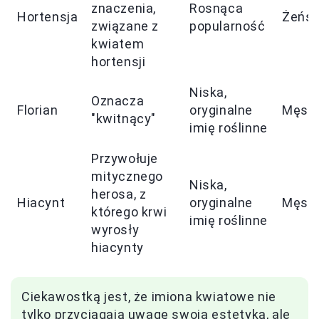
znaczenia,
Rosnąca
Hortensja
Żeńsk
związane z
popularność
kwiatem
hortensji
Niska,
Oznacza
Florian
oryginalne
Męski
"kwitnący"
imię roślinne
Przywołuje
mitycznego
Niska,
herosa, z
Hiacynt
oryginalne
Męski
którego krwi
imię roślinne
wyrosły
hiacynty
Ciekawostką jest, że imiona kwiatowe nie
tylko przyciągają uwagę swoją estetyką, ale