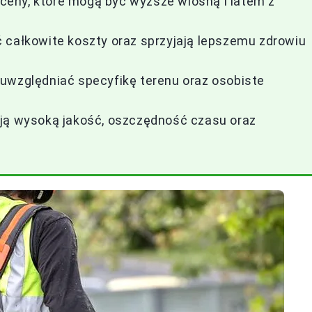
eny, które mogą być wyższe wiosną i latem z
 całkowite koszty oraz sprzyjają lepszemu zdrowiu
uwzględniać specyfikę terenu oraz osobiste
ają wysoką jakość, oszczędność czasu oraz