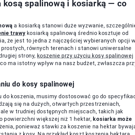
kosą spalinową i kosiarką — co
inową
a kosiarką stanowi duże wyzwanie, szczególni
nie trawy
kosiarką spalinową średnio kosztuje od
, że jest to jedna z najczęściej wybieranych opcji 
 prostych, równych terenach i stanowi uniwersalne
drugiej strony,
koszenie przy użyciu kosy spalinowej
 co ma istotny wpływ na nasz budżet, zwłaszcza prz
niu do kosy spalinowej
u do koszenia, musimy dostosować go do specyfikac
dzają się na dużych, otwartych przestrzeniach,
le w trudniej dostępnych miejscach, takich jak
o powierzchni większej niż 1 hektar,
kosiarka może
enia, ponieważ stawki za koszenie na hektar bywaj
ystania z kosy. Na przykład koszt koszenia hektara