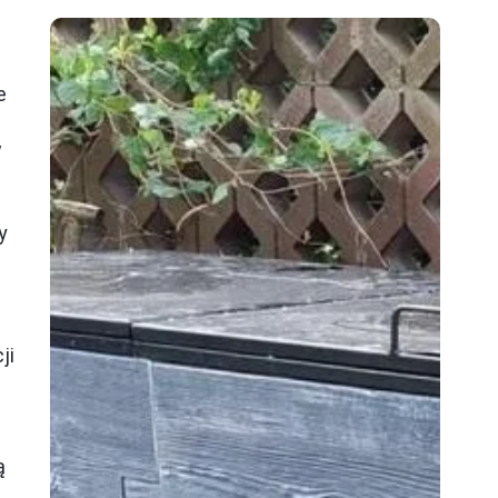
e
w
y
ji
ą