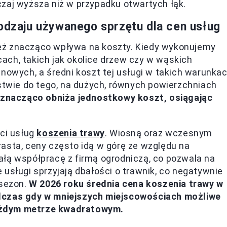
zaj wyższa niż w przypadku otwartych łąk.
rodzaju używanego sprzętu dla cen usług
eż znacząco wpływa na koszty. Kiedy wykonujemy
ach, takich jak okolice drzew czy w wąskich
inowych, a średni koszt tej usługi w takich warunka
ństwie do tego, na dużych, równych powierzchniach
 znacząco obniża jednostkowy koszt, osiągając
ci usług
koszenia trawy
. Wiosną oraz wczesnym
asta, ceny często idą w górę ze względu na
ałą współpracę z firmą ogrodniczą, co pozwala na
usługi sprzyjają dbałości o trawnik, co negatywnie
 sezon.
W 2026 roku średnia cena koszenia trawy w
odczas gdy w mniejszych miejscowościach możliwe
ażdym metrze kwadratowym.