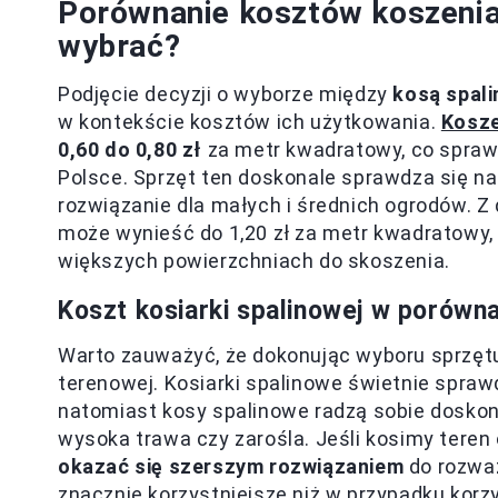
Porównanie kosztów koszenia 
wybrać?
Podjęcie decyzji o wyborze między
kosą spal
w kontekście kosztów ich użytkowania.
Kosze
0,60 do 0,80 zł
za metr kwadratowy, co sprawia
Polsce. Sprzęt ten doskonale sprawdza się na
rozwiązanie dla małych i średnich ogrodów. Z 
może wynieść do 1,20 zł za metr kwadratowy,
większych powierzchniach do skoszenia.
Koszt kosiarki spalinowej w porówna
Warto zauważyć, że dokonując wyboru sprzęt
terenowej. Kosiarki spalinowe świetnie spraw
natomiast kosy spalinowe radzą sobie doskona
wysoka trawa czy zarośla. Jeśli kosimy teren 
okazać się szerszym rozwiązaniem
do rozważ
znacznie korzystniejsze niż w przypadku korz