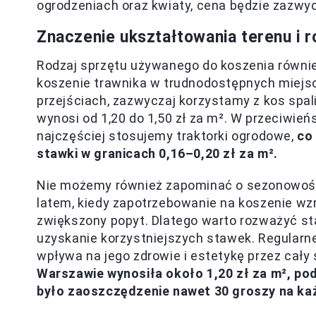
ogrodzeniach oraz kwiaty, cena będzie zazwyc
Znaczenie ukształtowania terenu i 
Rodzaj sprzętu używanego do koszenia równi
koszenie trawnika w trudnodostępnych miejsc
przejściach, zazwyczaj korzystamy z kos spal
wynosi od 1,20 do 1,50 zł za m². W przeciwie
najczęściej stosujemy traktorki ogrodowe,
co
stawki w granicach 0,16–0,20 zł za m².
Nie możemy również zapominać o sezonowoś
latem, kiedy zapotrzebowanie na koszenie wzr
zwiększony popyt. Dlatego warto rozważyć st
uzyskanie korzystniejszych stawek. Regularne 
wpływa na jego zdrowie i estetykę przez cały
Warszawie wynosiła około 1,20 zł za m², p
było zaoszczędzenie nawet 30 groszy na k