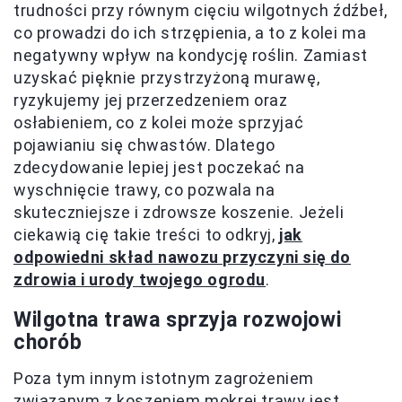
trudności przy równym cięciu wilgotnych źdźbeł,
co prowadzi do ich strzępienia, a to z kolei ma
negatywny wpływ na kondycję roślin. Zamiast
uzyskać pięknie przystrzyżoną murawę,
ryzykujemy jej przerzedzeniem oraz
osłabieniem, co z kolei może sprzyjać
pojawianiu się chwastów. Dlatego
zdecydowanie lepiej jest poczekać na
wyschnięcie trawy, co pozwala na
skuteczniejsze i zdrowsze koszenie. Jeżeli
ciekawią cię takie treści to odkryj,
jak
odpowiedni skład nawozu przyczyni się do
zdrowia i urody twojego ogrodu
.
Wilgotna trawa sprzyja rozwojowi
chorób
Poza tym innym istotnym zagrożeniem
związanym z koszeniem mokrej trawy jest