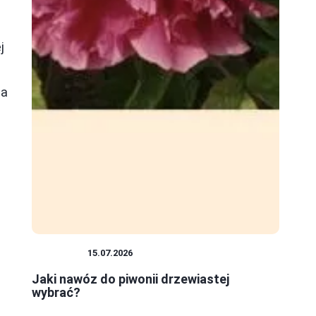
j
la
ROŚLINY
15.07.2026
Jaki nawóz do piwonii drzewiastej
wybrać?