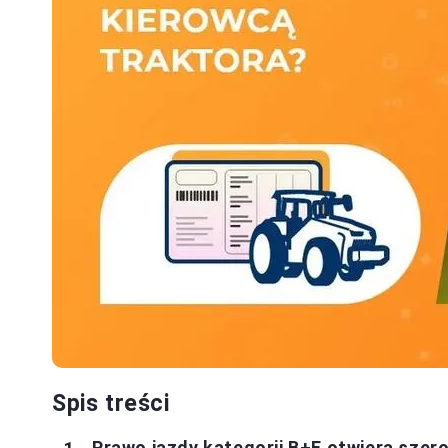
Spis treści
Prawo jazdy kategorii B+E otwiera szer