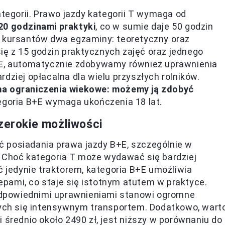
ategorii. Prawo jazdy kategorii T wymaga od
20 godzinami praktyki
, co w sumie daje 50 godzin
a kursantów dwa egzaminy: teoretyczny oraz
 się z 15 godzin praktycznych zajęć oraz jednego
B+E, automatycznie zdobywamy również uprawnienia
bardziej opłacalna dla wielu przyszłych rolników.
ma ograniczenia wiekowe: możemy ją zdobyć
egoria B+E wymaga ukończenia 18 lat.
szerokie możliwości
 posiadania prawa jazdy B+E, szczególnie w
. Choć kategoria T może wydawać się bardziej
ć jedynie traktorem, kategoria B+E umożliwia
pami, co staje się istotnym atutem w praktyce.
dpowiednimi uprawnieniami stanowi ogromne
ących się intensywnym transportem. Dodatkowo, wart
 średnio około 2490 zł, jest niższy w porównaniu do