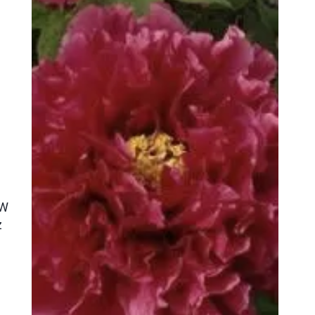
e
 W
z