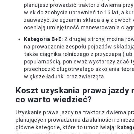
planujesz prowadzić traktor z dwiema prz
wiek do zdobycia uprawnień to 16 lat, a kur
zauważyć, że egzamin składa się z dwóch c
oceniają umiejętność manewrowania ciągn
Kategoria B+E
: Z drugiej strony, można r
na prowadzenie zespołu pojazdów składaj
także ciągnika rolniczego z przyczepą (lu
popularnością, ponieważ wystarczy zdać ty
przechodzić długotrwałego szkolenia teor
większe ładunki oraz zwierzęta.
Koszt uzyskania prawa jazdy 
co warto wiedzieć?
Uzyskanie prawa jazdy na traktor z dwiema p
planujących prowadzenie działalności rolnicz
główne kategorie, które to umożliwiają:
katego