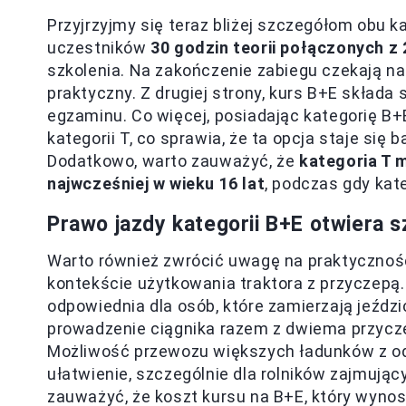
Przyjrzyjmy się teraz bliżej szczegółom obu k
uczestników
30 godzin teorii połączonych z 
szkolenia. Na zakończenie zabiegu czekają n
praktyczny. Z drugiej strony, kurs B+E składa
egzaminu. Co więcej, posiadając kategorię 
kategorii T, co sprawia, że ta opcja staje się 
Dodatkowo, warto zauważyć, że
kategoria T 
najwcześniej w wieku 16 lat
, podczas gdy kat
Prawo jazdy kategorii B+E otwiera 
Warto również zwrócić uwagę na praktyczność
kontekście użytkowania traktora z przyczepą
odpowiednia dla osób, które zamierzają jeździ
prowadzenie ciągnika razem z dwiema przycze
Możliwość przewozu większych ładunków z o
ułatwienie, szczególnie dla rolników zajmuj
zauważyć, że koszt kursu na B+E, który wynosi