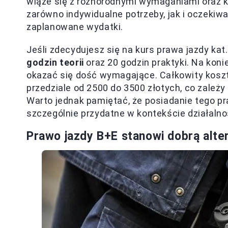
wiąże się z różnorodnymi wymaganiami oraz k
zarówno indywidualne potrzeby, jak i oczekiw
zaplanowane wydatki.
Jeśli zdecydujesz się na kurs prawa jazdy kat
godzin teorii
oraz 20 godzin praktyki. Na kon
okazać się dość wymagające. Całkowity koszt
przedziale od 2500 do 3500 złotych, co zależy
Warto jednak pamiętać, że posiadanie tego p
szczególnie przydatne w kontekście działalnoś
Prawo jazdy B+E stanowi dobrą alte