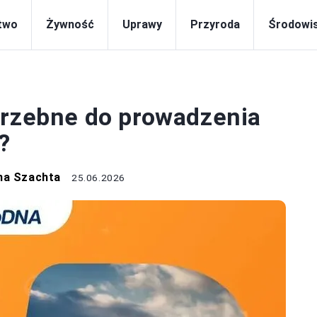
two
Żywność
Uprawy
Przyroda
Środowi
ROLNICTWO
trzebne do prowadzenia
?
na Szachta
25.06.2026