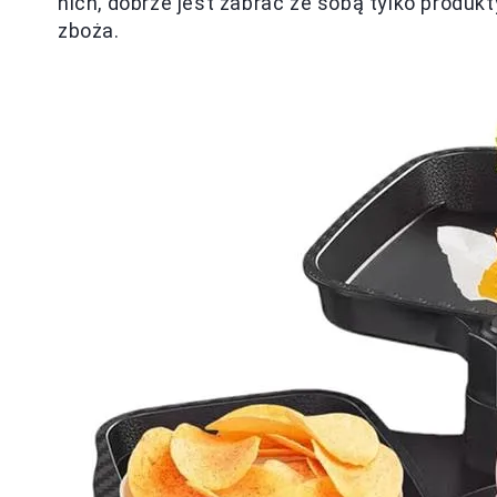
nich, dobrze jest zabrać ze sobą tylko produkt
zboża.