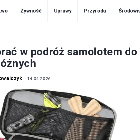
two
Żywność
Uprawy
Przyroda
Środowi
ŻYWNOŚĆ
rać w podróż samolotem do
dróżnych
owalczyk
14.04.2026