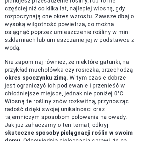
planujesz przesadzenie rośliny, rób to nie
częściej niż co kilka lat, najlepiej wiosną, gdy
rozpoczynają one okres wzrostu. Zawsze dbaj o
wysoką wilgotność powietrza, co można
osiągnąć poprzez umieszczenie rośliny w mini
szklarniach lub umieszczanie jej w podstawce z
wodą.
Nie zapominaj również, że niektóre gatunki, na
przykład muchołówka czy rosiczka, przechodzą
okres spoczynku zimą
. W tym czasie dobrze
jest ograniczyć ich podlewanie i przenieść w
chłodniejsze miejsce, jednak nie poniżej 0°C.
Wiosną te rośliny znów rozkwitną, przynosząc
radość dzięki swojej unikalności oraz
tajemniczym sposobom polowania na owady.
Jak już zahaczamy o ten temat, odkryj
skuteczne sposoby pielęgnacji roślin w swoim
domu
. Odpowiednia pielęgnacja sprawi, że na