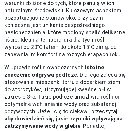
warunki zbliżone do tych, które panują w ich
naturalnym środowisku. Kluczowym aspektem
pozostaje jasne stanowisko, przy czym
konieczne jest unikanie bezpośredniego
nasłonecznienia, które mogłoby spalić delikatne
liście. Idealna temperatura dla tych roślin
wynosi od 20°C latem do około 15°C zimą
, co
zapewnia im komfort na różnych etapach roku.
W uprawie roślin owadożernych
istotne
znaczenie odgrywa podłoże
. Dlatego zaleca się
stosowanie mieszanki torfu z dodatkiem ziemi
do storczyków, utrzymującej kwaśne pH w
zakresie 3-5. Takie podłoże umożliwia roślinom
optymalne wchłanianie wody oraz substancji
odżywczych. Jeżeli cię to ciekawi, przeczytaj,
aby dowiedzieć się, jakie czynniki wpływają na
zatrzymywanie wody w glebie
. Ponadto,