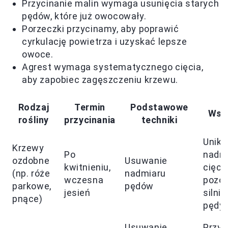
Przycinanie malin wymaga usunięcia starych
pędów, które już owocowały.
Porzeczki przycinamy, aby poprawić
cyrkulację powietrza i uzyskać lepsze
owoce.
Agrest wymaga systematycznego cięcia,
aby zapobiec zagęszczeniu krzewu.
Rodzaj
Termin
Podstawowe
Wsk
rośliny
przycinania
techniki
Unika
Krzewy
Po
nadm
ozdobne
Usuwanie
kwitnieniu,
cięcia
(np. róże
nadmiaru
wczesna
pozo
parkowe,
pędów
jesień
silnie
pnące)
pędy
Usuwanie
Przyc