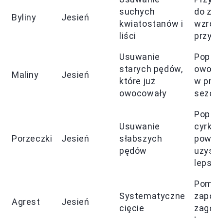
suchych
do z
Byliny
Jesień
kwiatostanów i
wzro
liści
przys
Usuwanie
Popr
starych pędów,
owoc
Maliny
Jesień
które już
w prz
owocowały
sezo
Popr
Usuwanie
cyrku
Porzeczki
Jesień
słabszych
powie
pędów
uzysk
leps
Pomo
Systematyczne
zapob
Agrest
Jesień
cięcie
zagę