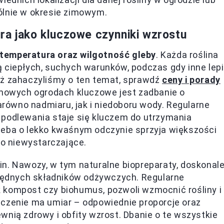
ólnie w okresie zimowym.
ra jako kluczowe czynniki wzrostu
temperatura oraz wilgotność gleby
. Każda roślina
 ciepłych, suchych warunków, podczas gdy inne lepi
uż zahaczyliśmy o ten temat, sprawdź
ceny i porady
mowych ogrodach kluczowe jest zadbanie o
ówno nadmiaru, jak i niedoboru wody. Regularne
 podlewania staje się kluczem do utrzymania
leba o lekko kwaśnym odczynie sprzyja większości
to niewystarczające.
n. Nawozy, w tym naturalne biopreparaty, doskonal
zbędnych składników odżywczych. Regularne
 kompost czy biohumus, pozwoli wzmocnić rośliny i
aczenie ma umiar – odpowiednie proporcje oraz
wnią zdrowy i obfity wzrost. Dbanie o te wszystkie