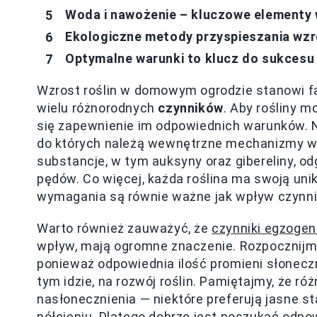
Woda i nawożenie – kluczowe elementy w
Ekologiczne metody przyspieszania wzro
Optymalne warunki to klucz do sukcesu 
Wzrost roślin w domowym ogrodzie stanowi fa
wielu różnorodnych
czynników
. Aby rośliny m
się zapewnienie im odpowiednich warunków. 
do których należą wewnętrzne mechanizmy wzro
substancje, w tym auksyny oraz gibereliny, o
pędów. Co więcej, każda roślina ma swoją unik
wymagania są równie ważne jak wpływ czynn
Warto również zauważyć, że
czynniki egzoge
wpływ, mają ogromne znaczenie. Rozpocznijmy 
ponieważ odpowiednia ilość promieni słonecz
tym idzie, na rozwój roślin. Pamiętajmy, że r
nasłonecznienia — niektóre preferują jasne s
półcieniu. Dlatego dobrze jest poszukać odpowi