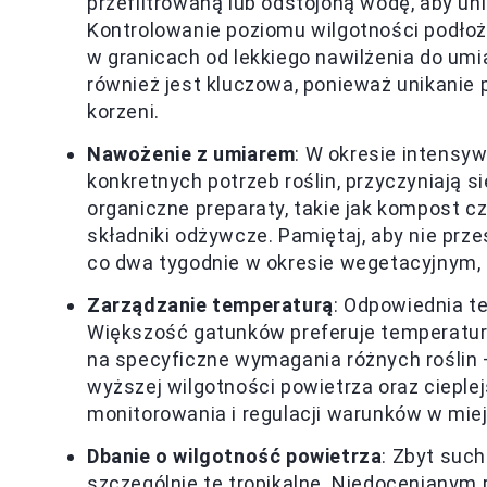
przefiltrowaną lub odstojoną wodę, aby un
Kontrolowanie poziomu wilgotności podło
w granicach od lekkiego nawilżenia do um
również jest kluczowa, ponieważ unikanie p
korzeni.
Nawożenie z umiarem
: W okresie intensy
konkretnych potrzeb roślin, przyczyniają 
organiczne preparaty, takie jak kompost 
składniki odżywcze. Pamiętaj, aby nie pr
co dwa tygodnie w okresie wegetacyjnym,
Zarządzanie temperaturą
: Odpowiednia t
Większość gatunków preferuje temperatury
na specyficzne wymagania różnych roślin –
wyższej wilgotności powietrza oraz ciepl
monitorowania i regulacji warunków w mie
Dbanie o wilgotność powietrza
: Zbyt suc
szczególnie te tropikalne. Niedocenianym