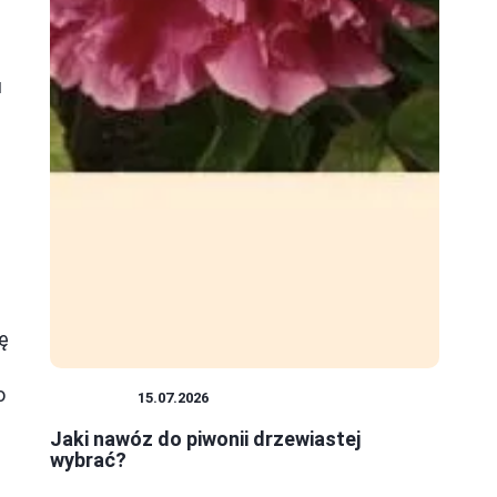
u
ę
o
ROŚLINY
15.07.2026
Jaki nawóz do piwonii drzewiastej
wybrać?
,