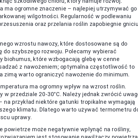
iknąć szkodliwego chloru, który hamuje rozwój.
ża ma ogromne znaczenie – najlepiej utrzymywać go
iarkowanej wilgotności. Regularność w podlewaniu
rzesuszenia oraz przelania roślin zapobiegnie gnici
wnego wzrostu nawozy, które dostosowane są do
się do szybszego rozwoju. Polecamy wybierać
czy biohumus, które wzbogacają glebę w cenne
zesadzać z nawożeniem; optymalna częstotliwość to
 a zimą warto ograniczyć nawożenie do minimum.
emperatura ma ogromny wpływ na wzrost roślin.
 w przedziale 20-30°C. Należy jednak zwrócić uwag
 na przykład niektóre gatunki tropikalne wymagają
ejszego klimatu. Dlatego warto używać termometru d
jscu uprawy.
he powietrze może negatywnie wpłynąć na rośliny,
 rozwiązaniem jest stosowanie nawilżaczy powietrza