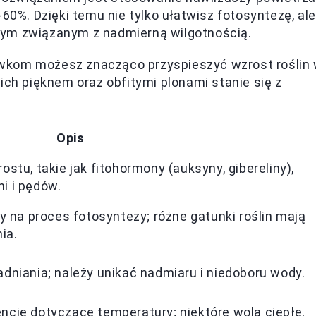
60%. Dzięki temu nie tylko ułatwisz fotosyntezę, ale
ym związanym z nadmierną wilgotnością.
wkom możesz znacząco przyspieszyć wzrost roślin
ich pięknem oraz obfitymi plonami stanie się z
Opis
u, takie jak fitohormony (auksyny, gibereliny),
i i pędów.
na proces fotosyntezy; różne gatunki roślin mają
ia.
iania; należy unikać nadmiaru i niedoboru wody.
encje dotyczące temperatury; niektóre wolą ciepłe,