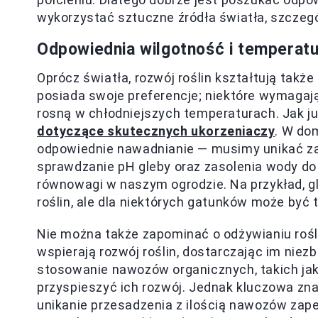
wykorzystać sztuczne źródła światła, szczeg
Odpowiednia wilgotność i temperatu
Oprócz światła, rozwój roślin kształtują także
posiada swoje preferencje; niektóre wymagają
rosną w chłodniejszych temperaturach. Jak j
dotyczące skutecznych ukorzeniaczy
. W do
odpowiednie nawadnianie — musimy unikać zar
sprawdzanie pH gleby oraz zasolenia wody do
równowagi w naszym ogrodzie. Na przykład, g
roślin, ale dla niektórych gatunków może być 
Nie można także zapominać o odżywianiu rośli
wspierają rozwój roślin, dostarczając im nie
stosowanie nawozów organicznych, takich jak
przyspieszyć ich rozwój. Jednak kluczowa zn
unikanie przesadzenia z ilością nawozów zape