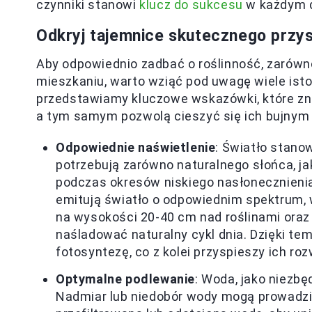
czynniki stanowi
klucz do sukcesu
w każdym 
Odkryj tajemnice skutecznego przys
Aby odpowiednio zadbać o roślinność, zarówn
mieszkaniu, warto wziąć pod uwagę wiele ist
przedstawiamy kluczowe wskazówki, które zn
a tym samym pozwolą cieszyć się ich bujny
Odpowiednie naświetlenie
: Światło stano
potrzebują zarówno naturalnego słońca, ja
podczas okresów niskiego nasłonecznienia.
emitują światło o odpowiednim spektrum,
na wysokości 20-40 cm nad roślinami oraz
naśladować naturalny cykl dnia. Dzięki te
fotosyntezę, co z kolei przyspieszy ich roz
Optymalne podlewanie
: Woda, jako niezb
Nadmiar lub niedobór wody mogą prowadzi