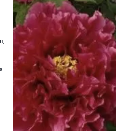
u,
y
za
.