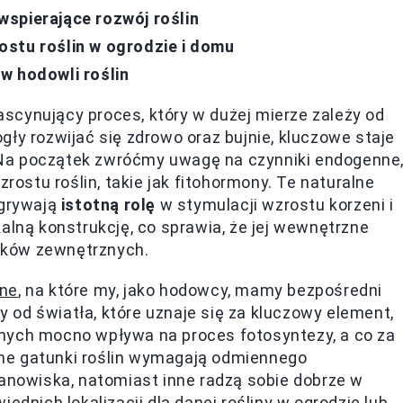
spierające rozwój roślin
stu roślin w ogrodzie i domu
w hodowli roślin
scynujący proces, który w dużej mierze zależy od
ogły rozwijać się zdrowo oraz bujnie, kluczowe staje
Na początek zwróćmy uwagę na czynniki endogenne
stu roślin, takie jak fitohormony. Te naturalne
dgrywają
istotną rolę
w stymulacji wzrostu korzeni i
alną konstrukcję, co sprawia, że jej wewnętrzne
ików zewnętrznych.
nne
, na które my, jako hodowcy, mamy bezpośredni
od światła, które uznaje się za kluczowy element,
nych mocno wpływa na proces fotosyntezy, a co za
óżne gatunki roślin wymagają odmiennego
tanowiska, natomiast inne radzą sobie dobrze w
ednich lokalizacji dla danej rośliny w ogrodzie lub