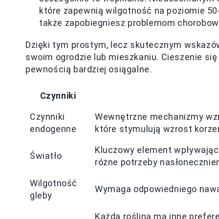
które zapewnią wilgotność na poziomie 50-
także zapobiegniesz problemom chorobow
Dzięki tym prostym, lecz skutecznym wskazó
swoim ogrodzie lub mieszkaniu. Cieszenie się 
pewnością bardziej osiągalne.
Czynniki
Czynniki
Wewnętrzne mechanizmy wzrost
endogenne
które stymulują wzrost korzen
Kluczowy element wpływający 
Światło
różne potrzeby nasłonecznien
Wilgotność
Wymaga odpowiedniego nawadn
gleby
Każda roślina ma inne prefer