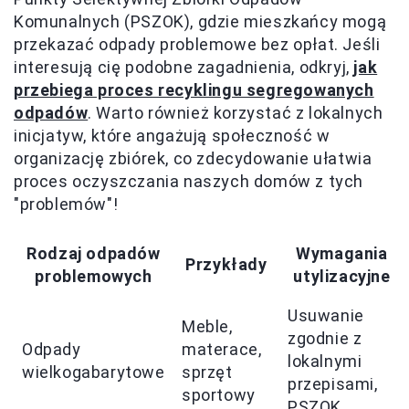
Komunalnych (PSZOK), gdzie mieszkańcy mogą
przekazać odpady problemowe bez opłat. Jeśli
interesują cię podobne zagadnienia, odkryj,
jak
przebiega proces recyklingu segregowanych
odpadów
. Warto również korzystać z lokalnych
inicjatyw, które angażują społeczność w
organizację zbiórek, co zdecydowanie ułatwia
proces oczyszczania naszych domów z tych
"problemów"!
Rodzaj odpadów
Wymagania
Przykłady
problemowych
utylizacyjne
Usuwanie
Meble,
zgodnie z
Odpady
materace,
lokalnymi
wielkogabarytowe
sprzęt
przepisami,
sportowy
PSZOK