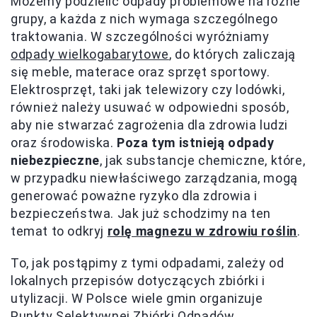
Możemy podzielić odpady problemowe na różne
grupy, a każda z nich wymaga szczególnego
traktowania. W szczególności wyróżniamy
odpady wielkogabarytowe
, do których zaliczają
się meble, materace oraz sprzęt sportowy.
Elektrosprzęt, taki jak telewizory czy lodówki,
również należy usuwać w odpowiedni sposób,
aby nie stwarzać zagrożenia dla zdrowia ludzi
oraz środowiska.
Poza tym istnieją odpady
niebezpieczne
, jak substancje chemiczne, które,
w przypadku niewłaściwego zarządzania, mogą
generować poważne ryzyko dla zdrowia i
bezpieczeństwa. Jak już schodzimy na ten
temat to odkryj
rolę magnezu w zdrowiu roślin
.
To, jak postąpimy z tymi odpadami, zależy od
lokalnych przepisów dotyczących zbiórki i
utylizacji. W Polsce wiele gmin organizuje
Punkty Selektywnej Zbiórki Odpadów