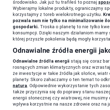
środowisko. Jak już tu trafiłeś to poznaj
spos
Wybierajmy lokalne produkty, ograniczajmy sp
korzystajmy z toreb wielokrotnego użytku.
Kr
pozwala nam nie tylko na minimalizowanie ilo
gospodarki.
Troska o planetę to nie tylko kwe
konsumpcji. Dzięki naszym działaniom mamy s
której przyszłe pokolenia będą mogły korzyst
Odnawialne źródła energii jak
Odnawialne źródła energii
stają się coraz ba
rosnących zmian klimatycznych oraz wzrasta
że inwestycje w takie źródła jak słońce, wiat
planety. Skoro zahaczamy o ten temat to odkr
natura
. Odpowiednie wykorzystanie tych zaso
także przyczynia się do poprawy stanu nasze
energii słonecznej czy wiatrowej, nie musimy 
wpływa korzystnie na nasze zdrowie oraz na j