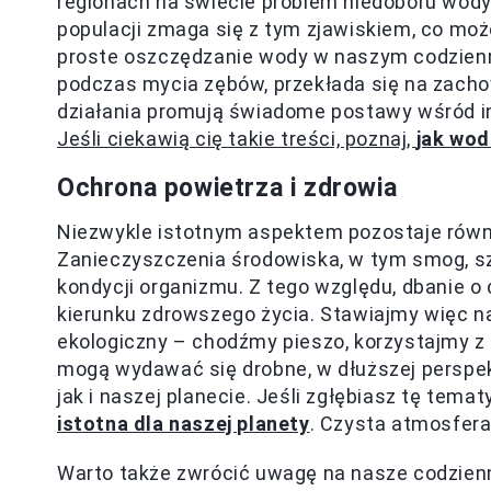
regionach na świecie problem niedoboru wody
populacji zmaga się z tym zjawiskiem, co moż
proste oszczędzanie wody w naszym codzienny
podczas mycia zębów, przekłada się na zach
działania promują świadome postawy wśród i
Jeśli ciekawią cię takie treści, poznaj,
jak wod
Ochrona powietrza i zdrowia
Niezwykle istotnym aspektem pozostaje rów
Zanieczyszczenia środowiska, w tym smog, 
kondycji organizmu. Z tego względu, dbanie o
kierunku zdrowszego życia. Stawiajmy więc na 
ekologiczny – chodźmy pieszo, korzystajmy z
mogą wydawać się drobne, w dłuższej perspe
jak i naszej planecie. Jeśli zgłębiasz tę temat
istotna dla naszej planety
. Czysta atmosfera
Warto także zwrócić uwagę na nasze codzien