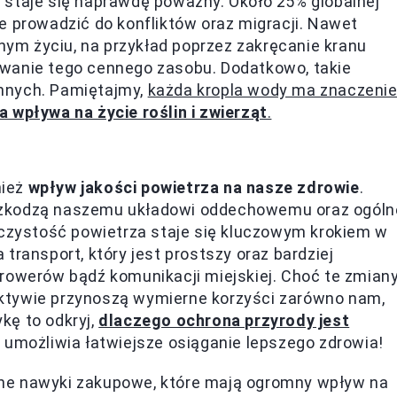
 staje się naprawdę poważny. Około 25% globalnej
e prowadzić do konfliktów oraz migracji. Nawet
m życiu, na przykład poprzez zakręcanie kranu
owanie tego cennego zasobu. Dodatkowo, takie
nnych. Pamiętajmy,
każda kropla wody ma znaczenie
a wpływa na życie roślin i zwierząt
.
nież
wpływ jakości powietrza na nasze zdrowie
.
szkodzą naszemu układowi oddechowemu oraz ogóln
 czystość powietrza staje się kluczowym krokiem w
transport, który jest prostszy oraz bardziej
 rowerów bądź komunikacji miejskiej. Choć te zmian
ktywie przynoszą wymierne korzyści zarówno nam,
ykę to odkryj,
dlaczego ochrona przyrody jest
 umożliwia łatwiejsze osiąganie lepszego zdrowia!
ne nawyki zakupowe, które mają ogromny wpływ na