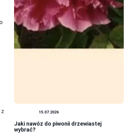
to
e
 z
ROŚLINY
15.07.2026
Jaki nawóz do piwonii drzewiastej
wybrać?