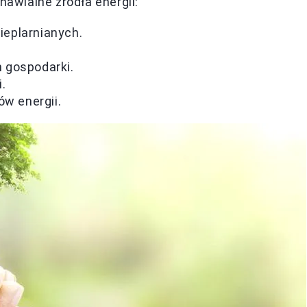
nawialne źródła energii:
cieplarnianych.
.
 gospodarki.
.
ów energii.