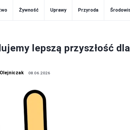
two
Żywność
Uprawy
Przyroda
Środowi
RODOWISKO
dujemy lepszą przyszłość dl
Olejniczak
08.06.2026