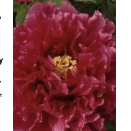
ń
.
h
y
,
e
i