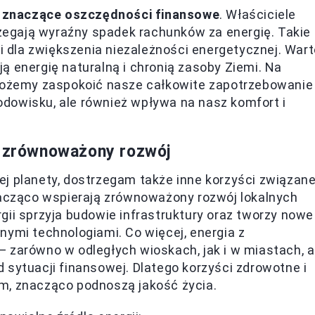
ą
znaczące oszczędności finansowe
. Właściciele
egają wyraźny spadek rachunków za energię. Takie
 i dla zwiększenia niezależności energetycznej. War
ą energię naturalną i chronią zasoby Ziemi. Na
 możemy zaspokoić nasze całkowite zapotrzebowanie
środowisku, ale również wpływa na nasz komfort i
ą zrównoważony rozwój
j planety, dostrzegam także inne korzyści związan
znacząco wspierają zrównoważony rozwój lokalnych
gii sprzyja budowie infrastruktury oraz tworzy nowe
nymi technologiami. Co więcej, energia z
 zarówno w odległych wioskach, jak i w miastach, a
 sytuacji finansowej. Dlatego korzyści zdrowotne i
m, znacząco podnoszą jakość życia.