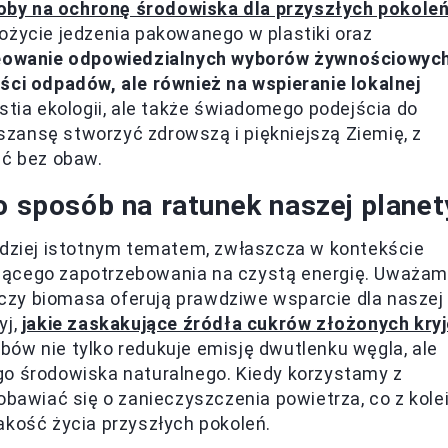
oby na ochronę środowiska dla przyszłych pokole
ożycie jedzenia pakowanego w plastiki oraz
eowanie odpowiedzialnych wyborów żywnościowyc
ści odpadów, ale również na wspieranie lokalnej
stia ekologii, ale także świadomego podejścia do
zansę stworzyć zdrowszą i piękniejszą Ziemię, z
ać bez obaw.
o sposób na ratunek naszej planet
rdziej istotnym tematem, zwłaszcza w kontekście
jącego zapotrzebowania na czystą energię. Uważam
r czy biomasa oferują prawdziwe wsparcie dla naszej
yj,
jakie zaskakujące źródła cukrów złożonych kryj
bów nie tylko redukuje emisję dwutlenku węgla, ale
go środowiska naturalnego. Kiedy korzystamy z
obawiać się o zanieczyszczenia powietrza, co z kole
akość życia przyszłych pokoleń.