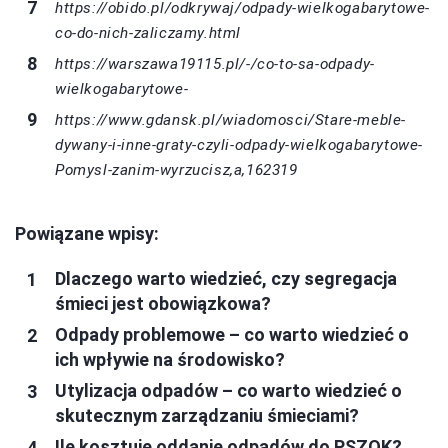
https://obido.pl/odkrywaj/odpady-wielkogabarytowe-
co-do-nich-zaliczamy.html
https://warszawa19115.pl/-/co-to-sa-odpady-
wielkogabarytowe-
https://www.gdansk.pl/wiadomosci/Stare-meble-
dywany-i-inne-graty-czyli-odpady-wielkogabarytowe-
Pomysl-zanim-wyrzucisz,a,162319
Powiązane wpisy:
Dlaczego warto wiedzieć, czy segregacja
śmieci jest obowiązkowa?
Odpady problemowe – co warto wiedzieć o
ich wpływie na środowisko?
Utylizacja odpadów – co warto wiedzieć o
skutecznym zarządzaniu śmieciami?
Ile kosztuje oddanie odpadów do PSZOK?