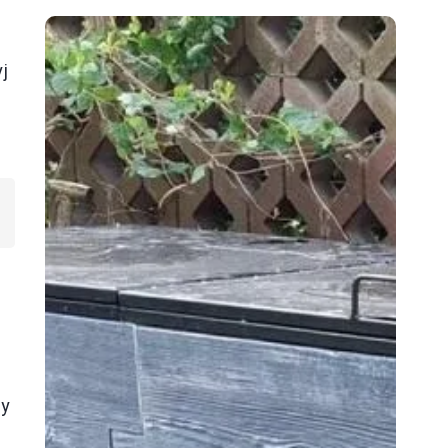
yj
e
my