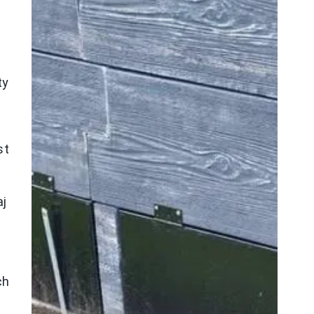
ty
st
aj
ch