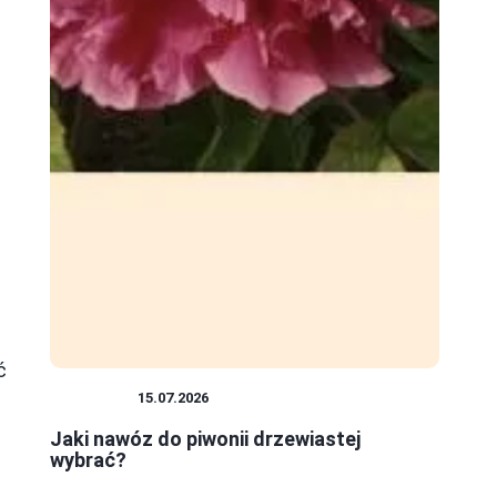
ć
ROŚLINY
15.07.2026
Jaki nawóz do piwonii drzewiastej
wybrać?
e