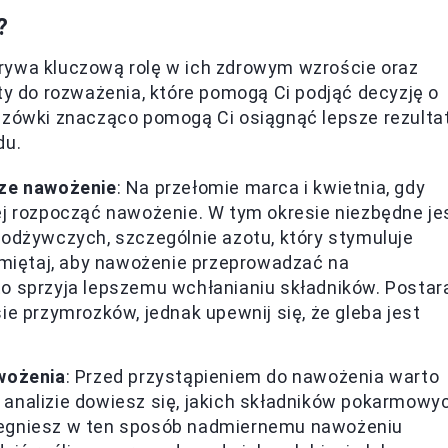
?
rywa kluczową rolę w ich zdrowym wzroście oraz
ty do rozważenia, które pomogą Ci podjąć decyzję o
kazówki znacząco pomogą Ci osiągnąć lepsze rezulta
du.
sze nawożenie
: Na przełomie marca i kwietnia, gdy
piej rozpocząć nawożenie. W tym okresie niezbędne je
odżywczych, szczególnie azotu, który stymuluje
amiętaj, aby nawożenie przeprowadzać na
 to sprzyja lepszemu wchłanianiu składników. Postar
e przymrozków, jednak upewnij się, że gleba jest
wożenia
: Przed przystąpieniem do nawożenia warto
i analizie dowiesz się, jakich składników pokarmowy
obiegniesz w ten sposób nadmiernemu nawożeniu