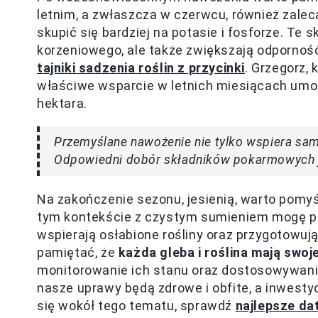
letnim, a zwłaszcza w czerwcu, również zalec
skupić się bardziej na potasie i fosforze. Te 
korzeniowego, ale także zwiększają odporność r
tajniki sadzenia roślin z przycinki
. Grzegorz,
właściwe wsparcie w letnich miesiącach umoż
hektara.
Przemyślane nawożenie nie tylko wspiera sam 
Odpowiedni dobór składników pokarmowych j
Na zakończenie sezonu, jesienią, warto pomy
tym kontekście z czystym sumieniem mogę p
wspierają osłabione rośliny oraz przygotowują
pamiętać, że
każda gleba i roślina mają swo
monitorowanie ich stanu oraz dostosowywani
nasze uprawy będą zdrowe i obfite, a inwesty
się wokół tego tematu, sprawdź
najlepsze da