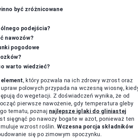
inno być zróżnicowane
ólnego podejścia?
ość nawozów?
runki pogodowe
mrozków?
co warto wiedzieć?
 element
, który pozwala na ich zdrowy wzrost oraz
e upraw polowych przypada na wczesną wiosnę, kied
tępują do wegetacji. Z doświadczeń wynika, że od
począć pierwsze nawożenie, gdy temperatura gleby
ego tematu, poznaj
najlepsze iglaki do gliniastej
est sięgnąć po nawozy bogate w azot, ponieważ ten
ymuluje wzrost roślin.
Wczesna porcja składników
dbudowanie się po zimowym spoczynku.