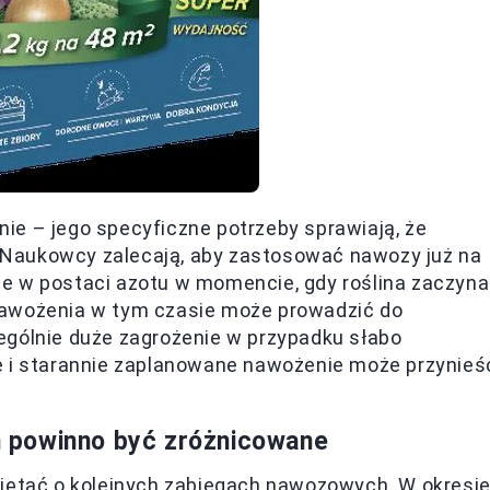
ie – jego specyficzne potrzeby sprawiają, że
 Naukowcy zalecają, aby zastosować nawozy już na
e w postaci azotu w momencie, gdy roślina zaczyna
nawożenia w tym czasie może prowadzić do
ególnie duże zagrożenie w przypadku słabo
e i starannie zaplanowane nawożenie może przynieś
 powinno być zróżnicowane
tać o kolejnych zabiegach nawozowych. W okresi