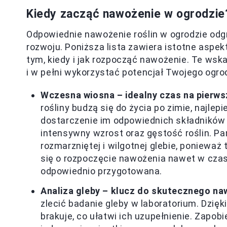
Kiedy zacząć nawożenie w ogrodzie
Odpowiednie nawożenie roślin w ogrodzie odg
rozwoju. Poniższa lista zawiera istotne aspek
tym, kiedy i jak rozpocząć nawożenie. Te ws
i w pełni wykorzystać potencjał Twojego ogro
Wczesna wiosna – idealny czas na pierw
rośliny budzą się do życia po zimie, najle
dostarczenie im odpowiednich składników 
intensywny wzrost oraz gęstość roślin. P
rozmarzniętej i wilgotnej glebie, ponieważ
się o rozpoczęcie nawożenia nawet w czasi
odpowiednio przygotowana.
Analiza gleby – klucz do skutecznego na
zlecić badanie gleby w laboratorium. Dzięk
brakuje, co ułatwi ich uzupełnienie. Zap