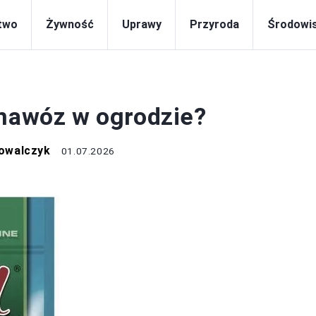
two
Żywność
Uprawy
Przyroda
Środowi
UPRAWY
 nawóz w ogrodzie?
owalczyk
01.07.2026