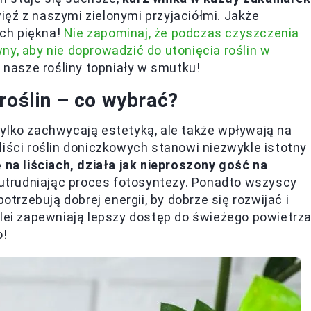
ęź z naszymi zielonymi przyjaciółmi. Jakże
ich piękna!
Nie zapominaj, że podczas czyszczenia
ny, aby nie doprowadzić do utonięcia roślin w
y nasze rośliny topniały w smutku!
roślin – co wybrać?
e tylko zachwycają estetyką, ale także wpływają na
 liści roślin doniczkowych stanowi niezwykle istotny
 na liściach, działa jak nieproszony gość na
z utrudniając proces fotosyntezy. Ponadto wszyscy
otrzebują dobrej energii, by dobrze się rozwijać i
olei zapewniają lepszy dostęp do świeżego powietrza
o!