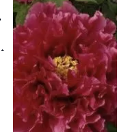
e
 z
.