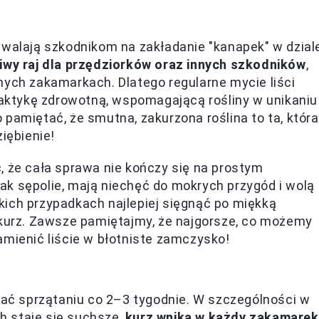
zwalają szkodnikom na zakładanie "kanapek" w dzial
iwy raj dla przędziorków oraz innych szkodników
,
nych zakamarkach. Dlatego regularne mycie liści
ilaktykę zdrowotną, wspomagającą rośliny w unikaniu
pamiętać, że smutna, zakurzona roślina to ta, która
iębienie!
, że cała sprawa nie kończy się na prostym
 jak sępolie, mają niechęć do mokrych przygód i wolą
kich przypadkach najlepiej sięgnąć po miękką
 kurz. Zawsze pamiętajmy, że najgorsze, co możemy
amienić liście w błotniste zamczysko!
awać sprzątaniu co 2–3 tygodnie. W szczególności w
h staje się suchsze,
kurz wnika w każdy zakamarek