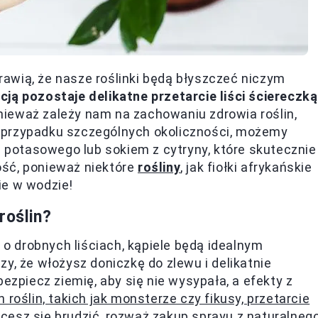
awią, że nasze roślinki będą błyszczeć niczym
cją pozostaje delikatne przetarcie liści ściereczką
ponieważ zależy nam na zachowaniu zdrowia roślin,
 przypadku szczególnych okoliczności, możemy
potasowego lub sokiem z cytryny, które skutecznie
ość, ponieważ niektóre
rośliny
, jak fiołki afrykańskie
ie w wodzie!
roślin?
e o drobnych liściach, kąpiele będą idealnym
y, że włożysz doniczkę do zlewu i delikatnie
ezpiecz ziemię, aby się nie wysypała, a efekty z
h roślin, takich jak monsterze czy fikusy, przetarcie
 chcesz się brudzić, rozważ zakup sprayu z naturalneg