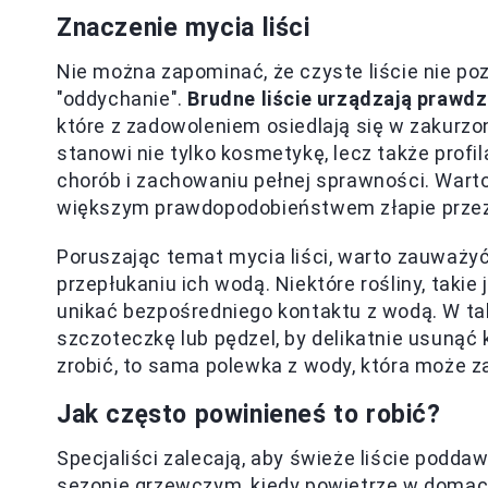
Znaczenie mycia liści
Nie można zapominać, że czyste liście nie po
"oddychanie".
Brudne liście urządzają prawdz
które z zadowoleniem osiedlają się w zakurzo
stanowi nie tylko kosmetykę, lecz także prof
chorób i zachowaniu pełnej sprawności. Warto 
większym prawdopodobieństwem złapie przez
Poruszając temat mycia liści, warto zauważyć
przepłukaniu ich wodą. Niektóre rośliny, takie
unikać bezpośredniego kontaktu z wodą. W ta
szczoteczkę lub pędzel, by delikatnie usunąć
zrobić, to sama polewka z wody, która może z
Jak często powinieneś to robić?
Specjaliści zalecają, aby świeże liście podd
sezonie grzewczym, kiedy powietrze w domac