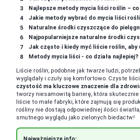
Najlepsze metody mycia liści roślin – c
Jakie metody wybrać do mycia liści rośl
Naturalne środki czyszczące do pielęgnac
Najpopularniejsze naturalne środki czy
Jak często i kiedy myć liście roślin, ab
Metody mycia liści - co działa najlepiej?
Liście roślin, podobnie jak twarze ludzi, potr
wyglądały i czuły się komfortowo. Czyste liście
czystość ma kluczowe znaczenie dla zdrowia
tworzy niesamowitą barierę, która skutecznie
liście to małe fabryki, które zajmują się prod
rośliny nie dostają odpowiedniej ilości światł
smutnego wyglądu jako zielonych biedactw!
Najważniejsze info: