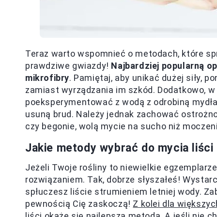
Teraz warto wspomnieć o metodach, które spr
prawdziwe gwiazdy!
Najbardziej popularną op
mikrofibry
. Pamiętaj, aby unikać dużej siły, 
zamiast wyrządzania im szkód. Dodatkowo, w
poeksperymentować z wodą z odrobiną mydła 
usuną brud. Należy jednak zachować ostrożn
czy begonie, wolą mycie na sucho niż moczen
Jakie metody wybrać do mycia liści 
Jeżeli Twoje rośliny to niewielkie egzemplarz
rozwiązaniem. Tak, dobrze słyszałeś! Wystarcz
spłuczesz liście strumieniem letniej wody. Zab
pewnością Cię zaskoczą!
Z kolei dla większyc
liści okaże się najlepszą metodą
. A jeśli nie