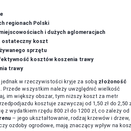
ie
h regionach Polski
miejscowościach i dużych aglomeracjach
a ostateczny koszt
używanego sprzętu
efektywność kosztów koszenia trawy
nia trawy
 jednak w rzeczywistości kryje za sobą
złożoność
t. Przede wszystkim należy uwzględnić wielkość
, im większy obszar, tym niższy koszt za metr
zedpodjazdu kosztuje zazwyczaj od 1,50 zł do 2,50 
ę z wydatkiem rzędu 800 zł do 1200 zł, co zależy od
erenu
– jego ukształtowanie, rodzaj krzewów i drzew,
y czy ozdoby ogrodowe, mają znaczący wpływ na kos