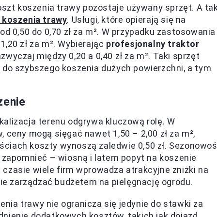
zt koszenia trawy pozostaje używany sprzęt. A ta
 koszenia trawy
. Usługi, które opierają się na
 od 0,50 do 0,70 zł za m². W przypadku zastosowania
1,20 zł za m². Wybierając
profesjonalny traktor
zwyczaj między 0,20 a 0,40 zł za m². Taki sprzęt
ę do szybszego koszenia dużych powierzchni, a tym
zenie
kalizacja terenu odgrywa kluczową rolę. W
, ceny mogą sięgać nawet 1,50 – 2,00 zł za m²,
ściach koszty wynoszą zaledwie 0,50 zł. Sezonowo
a zapomnieć – wiosną i latem popyt na koszenie
czasie wiele firm wprowadza atrakcyjne zniżki na
e zarządzać budżetem na pielęgnację ogrodu.
ia trawy nie ogranicza się jedynie do stawki za
nienie dodatkowych kosztów, takich jak dojazd,