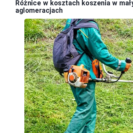
Różnice w kosztach koszenia w mał
aglomeracjach