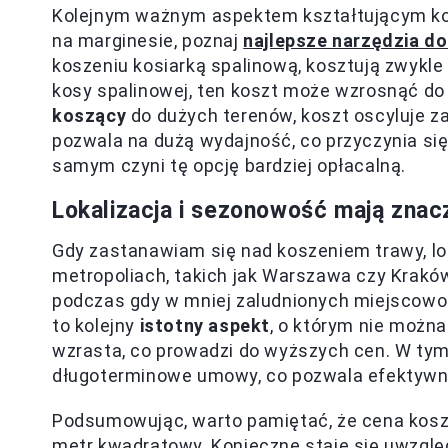
Kolejnym ważnym aspektem kształtującym kos
na marginesie, poznaj
najlepsze narzędzia do
koszeniu kosiarką spalinową, kosztują zwykle
kosy spalinowej, ten koszt może wzrosnąć do 
koszący
do dużych terenów, koszt oscyluje za
pozwala na dużą wydajność, co przyczynia si
samym czyni tę opcję bardziej opłacalną.
Lokalizacja i sezonowość mają znac
Gdy zastanawiam się nad koszeniem trawy, lo
metropoliach, takich jak Warszawa czy Kraków
podczas gdy w mniej zaludnionych miejscowo
to kolejny
istotny aspekt
, o którym nie możn
wzrasta, co prowadzi do wyższych cen. W tym 
długoterminowe umowy, co pozwala efektywni
Podsumowując, warto pamiętać, że cena koszen
metr kwadratowy. Konieczne staje się uwzględ