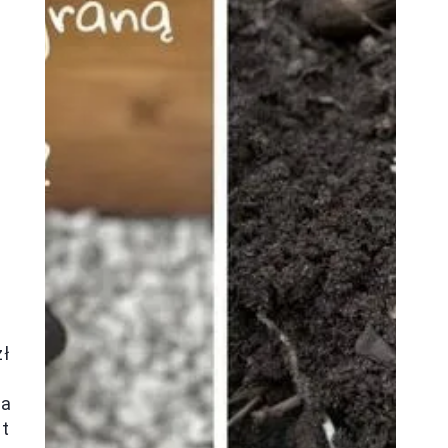
zł
 a
zt