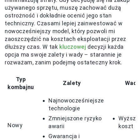
używanego sprzętu, muszę zachować dużą
ostrożność i dokładnie ocenić jego stan
techniczny. Czasami lepiej zainwestować w
nowocześniejszy model, który pozwoli mi
zaoszczędzić na kosztach eksploatacji przez
dłuższy czas. W tak
kluczowej
decyzji każda
opcja ma swoje zalety i wady – starannie je
rozważam, zanim podejmę ostateczny krok.
Typ
Zalety
Wad
kombajnu
Najnowocześniejsze
technologie
Zmniejszone ryzyko
Wyższy
Nowy
awarii
koszt z
Gwarancja i