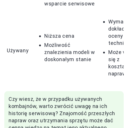
wsparcie serwisowe
Wymag
dokładn
Niższa cena
oceny s
technic
Możliwość
Używany
znalezienia modeli w
Może w
doskonałym stanie
się z
koszta
napraw
Czy wiesz, że w przypadku używanych
kombajnów, warto zwrócić uwagę na ich
historię serwisową? Znajomość przeszłych
napraw oraz utrzymania sprzętu może dać
cenną wiedzę na temat jego aktualnego