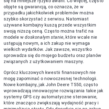
się na mniejsze ryzyko awarii. Co więcej, często
objęte są gwarancją, co oznacza, że w
przypadku jakichkolwiek problemów można
szybko skorzystać z serwisu. Natomiast
używane kombajny kuszą przede wszystkim
swoją niższą ceną. Często można trafić na
modele w
doskonałym stanie
, które wcale nie
ustępują nowym, a ich zakup nie wymaga
wielkich wydatków. Jak zawsze, wszystko
sprowadza się do mojego budżetu oraz planów
związanych z użytkowaniem maszyny.
Oprócz kluczowych kwestii finansowych nie
mogę zapominać o nowoczesnej technologii.
Nowe kombajny, jak John Deere T550, często
wprowadzają innowacyjne rozwiązania takie jak
systemy GPS czy automatyczne sterowanie,
które znacząco zwiększają wydajność pracy i
minimalizują straty. Gdy decyduję się na zakup