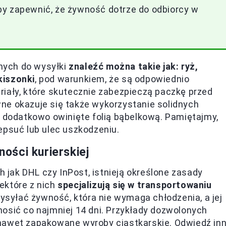
by zapewnić, że żywność dotrze do odbiorcy w
nych do wysyłki
znaleźć można takie jak: ryż,
kiszonki
, pod warunkiem, że są odpowiednio
iały, które skutecznie zabezpieczą paczkę przed
ne okazuje się także wykorzystanie solidnych
ć dodatkowo owinięte folią bąbelkową. Pamiętajmy,
epsuć lub ulec uszkodzeniu.
ości kurierskiej
h jak DHL czy InPost, istnieją określone zasady
ektóre z nich
specjalizują się w transportowaniu
ysyłać żywność, która nie wymaga chłodzenia, a jej
osić co najmniej 14 dni. Przykłady dozwolonych
nawet zapakowane wyroby ciastkarskie. Odwiedź in