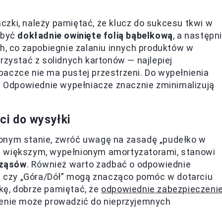
zki, należy pamiętać, że klucz do sukcesu tkwi w
 być
dokładnie owinięte folią bąbelkową
, a następn
 co zapobiegnie zalaniu innych produktów w
rzystać z solidnych kartonów — najlepiej
aczce nie ma pustej przestrzeni. Do wypełnienia
n. Odpowiednie wypełniacze znacznie zminimalizują
i do wysyłki
zonym stanie, zwróć uwagę na zasadę „pudełko w
w większym, wypełnionym amortyzatorami, stanowi
rząsów
. Również warto zadbać o odpowiednie
o” czy „Góra/Dół” mogą znacząco pomóc w dotarciu
kę, dobrze pamiętać, że
odpowiednie zabezpieczeni
zenie może prowadzić do nieprzyjemnych