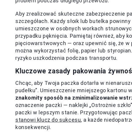
problem podczas długiego przewozu.
Aby zrealizować skuteczne zabezpieczenie pac
szczegółach. Każdy słoik lub butelka powinny
umieszczone w osobnych workach strunowych,
przypadku pęknięcia. Pamiętaj również, aby ko
pięciowarstwowych — oraz upewnić się, że w p
można wykorzystać folię, papier lub styropia
ryzyko uszkodzenia podczas transportu.
Kluczowe zasady pakowania żywnośc
Chcąc, aby Twoja paczka dotarła w nienarus
pudełku”. Umieszczenie mniejszego kartonu 
znakomity sposób na zminimalizowanie wst
oznaczenie paczki — naklejki „Ostrożnie szkł
paczki w lepszym stanie. Przygotowując pacz
stanowi klucz do sukcesu
, a każde niedopatr
konsekwencji.