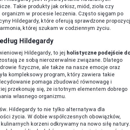
ze. Takie produkty jak orkisz, miód, zioła czy
ą organizm w procesie leczenia. Często sięgam po
yny Hildegardy, które oferują sprawdzone propozyc
harmonia, której szukam w codziennym życiu.
edług Hildegardy
wieniowej Hildegardy, to jej
holistyczne podejście d
pozostają ze sobą nierozerwalnie związane. Dlatego
drowie fizyczne, ale także na nasze emocje oraz
ła kompleksowy program, który zawiera takie
o zdecydowanie pomaga zbudować równowagę i
ziej przekonuję się, że istotnym elementem dobrego
chania własnego organizmu.
w. Hildegardy to nie tylko alternatywa dla
akości życia. W dobie współczesnych obowiązków,
 kulinarnych korzeni odkrywamy na nowo siłę natury.