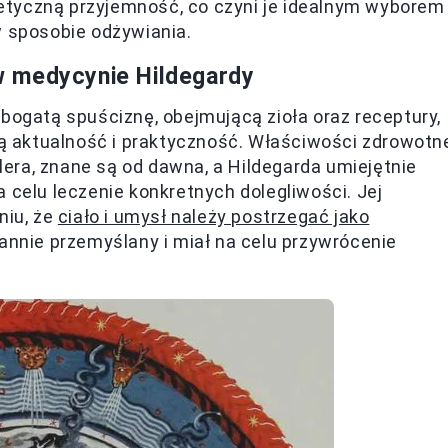
stetyczną przyjemność, co czyni je idealnym wyborem
w sposobie odżywiania.
w medycynie Hildegardy
 bogatą spuściznę, obejmującą zioła oraz receptury,
 aktualność i praktyczność. Właściwości zdrowotn
elera, znane są od dawna, a Hildegarda umiejętnie
 celu leczenie konkretnych dolegliwości. Jej
niu, że
ciało i umysł należy postrzegać jako
rannie przemyślany i miał na celu przywrócenie