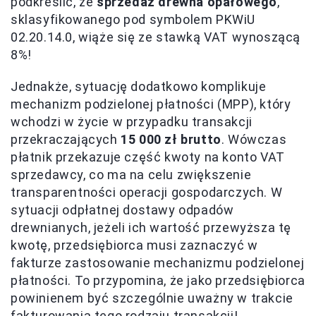
podkreślić, że
sprzedaż drewna opałowego
,
sklasyfikowanego pod symbolem PKWiU
02.20.14.0, wiąże się ze stawką VAT wynoszącą
8%!
Jednakże, sytuację dodatkowo komplikuje
mechanizm podzielonej płatności (MPP), który
wchodzi w życie w przypadku transakcji
przekraczających
15 000 zł brutto
. Wówczas
płatnik przekazuje część kwoty na konto VAT
sprzedawcy, co ma na celu zwiększenie
transparentności operacji gospodarczych. W
sytuacji odpłatnej dostawy odpadów
drewnianych, jeżeli ich wartość przewyższa tę
kwotę, przedsiębiorca musi zaznaczyć w
fakturze zastosowanie mechanizmu podzielonej
płatności. To przypomina, że jako przedsiębiorca
powinienem być szczególnie uważny w trakcie
fakturowania tego rodzaju transakcji!