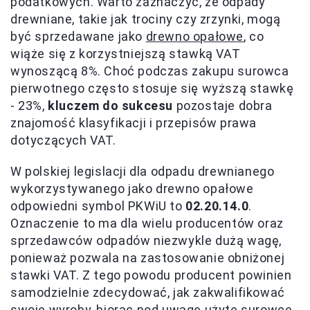
podatkowych. Warto zaznaczyć, że odpady
drewniane, takie jak trociny czy zrzynki, mogą
być sprzedawane jako
drewno opałowe
, co
wiąże się z korzystniejszą stawką VAT
wynoszącą 8%. Choć podczas zakupu surowca
pierwotnego często stosuje się wyższą stawkę
- 23%,
kluczem do sukcesu
pozostaje dobra
znajomość klasyfikacji i przepisów prawa
dotyczących VAT.
W polskiej legislacji dla odpadu drewnianego
wykorzystywanego jako drewno opałowe
odpowiedni symbol PKWiU to
02.20.14.0
.
Oznaczenie to ma dla wielu producentów oraz
sprzedawców odpadów niezwykle dużą wagę,
ponieważ pozwala na zastosowanie obniżonej
stawki VAT. Z tego powodu producent powinien
samodzielnie zdecydować, jak zakwalifikować
swoje wyroby, biorąc pod uwagę użyte surowce