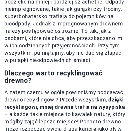
podzielić na mniej i bardziej szlachetne. Odpady
nieimpregnowane, takie jak gałązki czy trociny,
superbohatersko trafiają do pojemników na
bioodpady. Jednak z impregnowanym drewnem
należy postępować ostrożnie. To tak, jak z
osobami, które nie chcą, aby przeszkadzano im
w ich codziennych przyjemnościach. Przy tym
wszystkim, pamiętajmy, aby nie dać się złapać
w pułapki nieodpowiednich śmieci!
Dlaczego warto recyklingować
drewno?
A zatem czemu w ogóle powinniśmy poddawać
drewno recyklingowi? Przede wszystkim,
dzięki
recyklingowi, mniej drewna trafia na wysypiska
– a każde takie miejsce to kawałek natury, który
mógłby zająć lepsze miejsce! Ponadto drewno
może rozpocząć swoją drugą karierę jako płyty