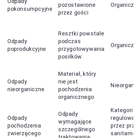
Odpady
pozostawione
Organiczn
pokonsumpcyjne
przez gości
Resztki powstałe
Odpady
podczas
Organiczn
poprodukcyjne
przygotowywania
posiłków
Materiał, który
Odpady
nie jest
Nieorgani
nieorganiczne
pochodzenia
organicznego
Kategoria 
Odpady
Odpady
regulowa
wymagające
pochodzenia
przez prze
szczególnego
zwierzęcego
sanitarno-
traktowania