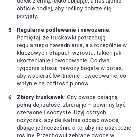
dołek ziemią, lekko ubijając, a następnie
obficie podlej, aby rośliny dobrze się
przyjęły.
Regularne podlewanie i nawożenie
:
Pamiętaj, że truskawki potrzebują
regularnego nawadniania, a szczególnie w
kluczowych etapach wzrostu, takich jak
ukorzenianie i owocowanie. Co dwa
tygodnie stosuj nawozy bogate w potas,
aby wspierać kwitnienie i owocowanie, co
wpłynie na obfitość plonów.
Zbiory truskawek
: Gdy owoce osiągną
pełną dojrzałość, zbieraj je – powinny być
czerwone i soczyste. Użyj ostrych
nożyczek, aby delikatnie odciąć owoce,
dbając jednocześnie o to, aby nie uszkodzić
rośliny. Przechowuj zebrane owoce w