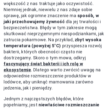
większość z nas traktuje jako oczywistość.
Niemniej jednak, niewielu z nas zdaje sobie
sprawę, jak ogromne znaczenie ma
sposób, w
jaki przechowujemy żywność
dla jej trwałości i
bezpieczeństwa. Błędy w tym zakresie mogą
skutkować nieprzyjemnymi niespodziankami, jak
zatrucia pokarmowe. Na przykład,
zbyt wysoka
temperatura (powyżej 5°C)
przyspiesza rozwój
bakterii, których obecności często nie
dostrzegamy. Skoro o tym mowa, odkryj
fascynujący świat bakterii i ich rolę w
ekosystemie
. Dlatego warto zwrócić uwagę na
odpowiednie rozmieszczenie produktów w
lodówce, aby uniknąć marnowania zarówno
jedzenia, jak i pieniędzy.
Jednym z najczęstszych błędów, które
popełniamy, jest
niewłaściwe rozmieszczanie