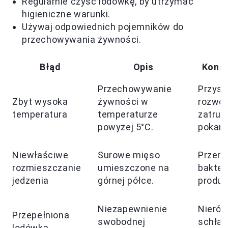
Regularnie czyść lodówkę, by utrzymać
higieniczne warunki.
Używaj odpowiednich pojemników do
przechowywania żywności.
Błąd
Opis
Kons
Przechowywanie
Przysp
Zbyt wysoka
żywności w
rozwój 
temperatura
temperaturze
zatruc
powyżej 5°C.
pokar
Niewłaściwe
Surowe mięso
Przeno
rozmieszczanie
umieszczone na
bakteri
jedzenia
górnej półce.
produk
Niezapewnienie
Nieró
Przepełniona
swobodnej
schład
lodówka