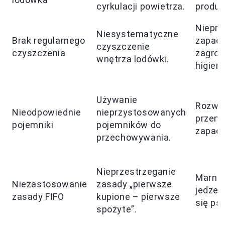
cyrkulacji powietrza.
produk
Niepr
Niesystematyczne
Brak regularnego
zapach
czyszczenie
czyszczenia
zagroż
wnętrza lodówki.
higieny
Używanie
Rozwój
Nieodpowiednie
nieprzystosowanych
przeni
pojemniki
pojemników do
zapac
przechowywania.
Nieprzestrzeganie
Marno
Niezastosowanie
zasady „pierwsze
jedzeni
zasady FIFO
kupione – pierwsze
się psu
spożyte”.