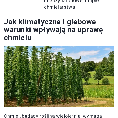
międzynarodowej mapie
chmielarstwa
Jak klimatyczne i glebowe
warunki wpływają na uprawę
chmielu
Chmiel, będący rośliną wieloletnią, wymaga