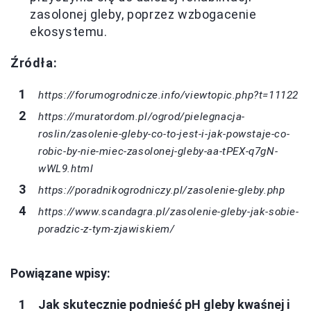
zasolonej gleby, poprzez wzbogacenie
ekosystemu.
Źródła:
https://forumogrodnicze.info/viewtopic.php?t=11122
https://muratordom.pl/ogrod/pielegnacja-
roslin/zasolenie-gleby-co-to-jest-i-jak-powstaje-co-
robic-by-nie-miec-zasolonej-gleby-aa-tPEX-q7gN-
wWL9.html
https://poradnikogrodniczy.pl/zasolenie-gleby.php
https://www.scandagra.pl/zasolenie-gleby-jak-sobie-
poradzic-z-tym-zjawiskiem/
Powiązane wpisy:
Jak skutecznie podnieść pH gleby kwaśnej i