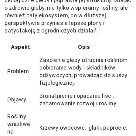
biologiczne gleby i poprawia jej strukturę. Dbając
o zdrowie gleby, nie tylko wspieramy rośliny, ale
również cały ekosystem, co w dłuższej
perspektywie przyniesie lepsze plony i
satysfakcję z ogrodniczych działań.
Aspekt
Opis
Zasolenie gleby utrudnia roślinom
pobieranie wody i składników
Problem
odżywczych, prowadząc do suszy
fizjologicznej.
Brunatnienie i opadanie liści,
Objawy
zahamowanie rozwoju rośliny.
Rośliny
wrażliwe
Krzewy owocowe, iglaki, paprocie.
na