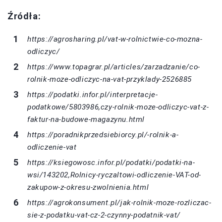
Źródła:
https://agrosharing.pl/vat-w-rolnictwie-co-mozna-
odliczyc/
https://www.topagrar.pl/articles/zarzadzanie/co-
rolnik-moze-odliczyc-na-vat-przyklady-2526885
https://podatki.infor.pl/interpretacje-
podatkowe/5803986,czy-rolnik-moze-odliczyc-vat-z-
faktur-na-budowe-magazynu.html
https://poradnikprzedsiebiorcy.pl/-rolnik-a-
odliczenie-vat
https://ksiegowosc.infor.pl/podatki/podatki-na-
wsi/143202,Rolnicy-ryczaltowi-odliczenie-VAT-od-
zakupow-z-okresu-zwolnienia.html
https://agrokonsument.pl/jak-rolnik-moze-rozliczac-
sie-z-podatku-vat-cz-2-czynny-podatnik-vat/