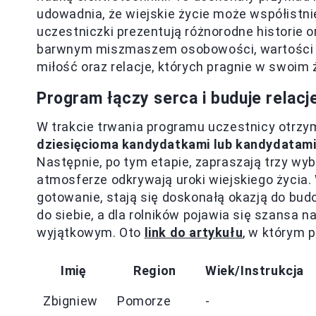
udowadnia, że wiejskie życie może współistni
uczestniczki prezentują różnorodne historie o
barwnym miszmaszem osobowości, wartości i a
miłość oraz relacje, których pragnie w swoim 
Program łączy serca i buduje relacj
W trakcie trwania programu uczestnicy otrzy
dziesięcioma kandydatkami lub kandydatam
Następnie, po tym etapie, zapraszają trzy wy
atmosferze odkrywają uroki wiejskiego życia. 
gotowanie, stają się doskonałą okazją do budow
do siebie, a dla rolników pojawia się szansa na
wyjątkowym. Oto
link do artykułu
, w którym 
Imię
Region
Wiek/Instrukcja
Zbigniew
Pomorze
-