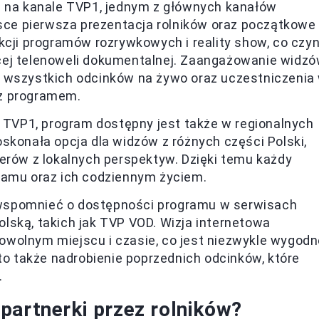
ją na kanale TVP1, jednym z głównych kanałów
jsce pierwsza prezentacja rolników oraz początkowe
kcji programów rozrywkowych i reality show, co czyn
cej telenoweli dokumentalnej. Zaangażowanie widz
a wszystkich odcinków na żywo oraz uczestniczenia
 z programem.
do TVP1, program dostępny jest także w regionalnych
skonała opcja dla widzów z różnych części Polski,
erów z lokalnych perspektyw. Dzięki temu każdy
ramu oraz ich codziennym życiem.
 wspomnieć o dostępności programu w serwisach
lską, takich jak TVP VOD. Wizja internetowa
wolnym miejscu i czasie, co jest niezwykle wygodn
 to także nadrobienie poprzednich odcinków, które
.
partnerki przez rolników?