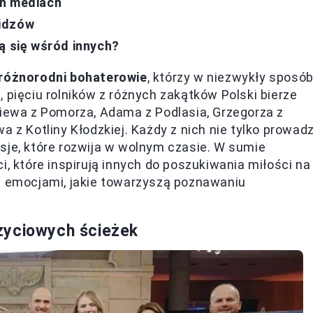
ch mediach
widzów
ą się wśród innych?
różnorodni bohaterowie
, którzy w niezwykły sposó
 pięciu rolników z różnych zakątków Polski bierze
niewa z Pomorza, Adama z Podlasia, Grzegorza z
 z Kotliny Kłodzkiej. Każdy z nich nie tylko prowadz
sje, które rozwija w wolnym czasie. W sumie
i, które inspirują innych do poszukiwania miłości na
 z emocjami, jakie towarzyszą poznawaniu
życiowych ścieżek