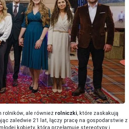
 rolników, ale również
rolniczki
, które zaskakują
jąc zaledwie 21 lat, łączy pracę na gospodarstwie z
młodej kobiety, która przełamuje stereotypy i