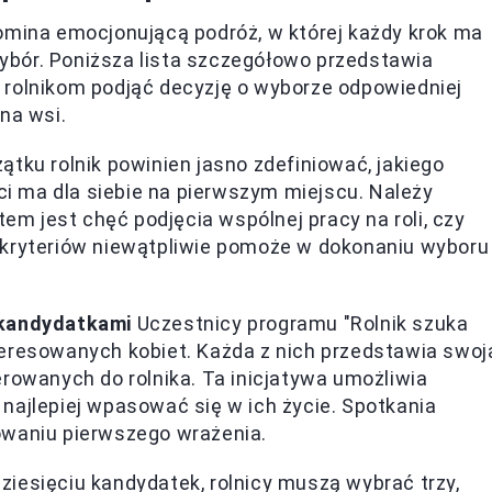
omina emocjonującą podróż, w której każdy krok ma
bór. Poniższa lista szczegółowo przedstawia
 rolnikom podjąć decyzję o wyborze odpowiedniej
na wsi.
tku rolnik powinien jasno zdefiniować, jakiego
ści ma dla siebie na pierwszym miejscu. Należy
tem jest chęć podjęcia wspólnej pracy na roli, czy
 kryteriów niewątpliwie pomoże w dokonaniu wyboru
 kandydatkami
Uczestnicy programu "Rolnik szuka
eresowanych kobiet. Każda z nich przedstawia swoj
rowanych do rolnika. Ta inicjatywa umożliwia
najlepiej wpasować się w ich życie. Spotkania
owaniu pierwszego wrażenia.
iesięciu kandydatek, rolnicy muszą wybrać trzy,