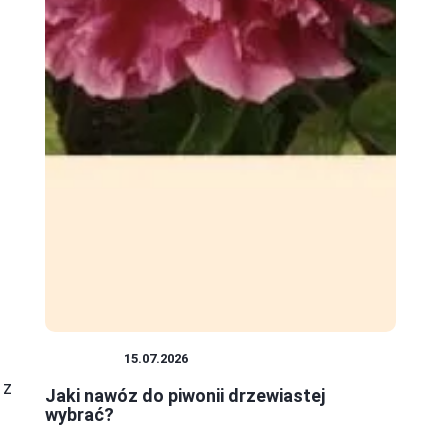
ROŚLINY
15.07.2026
 z
Jaki nawóz do piwonii drzewiastej
wybrać?