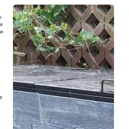
i
ów
 w
e