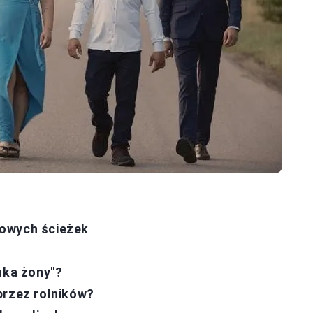
iowych ścieżek
uka żony"?
przez rolników?