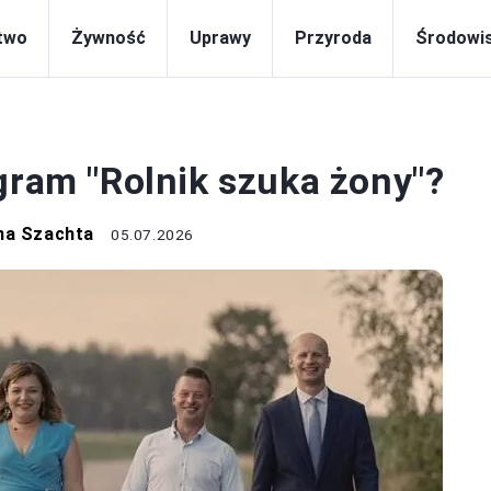
two
Żywność
Uprawy
Przyroda
Środowi
EKOLOGIA
gram "Rolnik szuka żony"?
na Szachta
05.07.2026