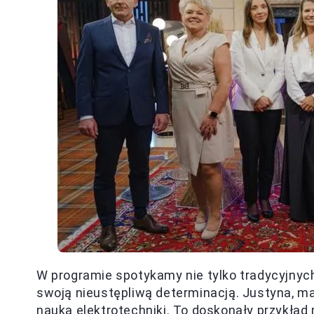
W programie spotykamy nie tylko tradycyjnych
swoją nieustępliwą determinacją. Justyna, ma
nauką elektrotechniki. To doskonały przykład 