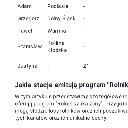
Adam
Podlasie
-
Grzegorz
Dolny Śląsk
-
Paweł
Warmia
-
Kotlina
Stanisław
-
Kłodzka
Justyna
-
21
Jakie stacje emitują program "Rolni
W tym artykule przedstawimy szczegółowe inf
oferują program "Rolnik szuka żony". Przygot
mogą śledzić losy rolników oraz ich poszukiw
tych kanałów oraz ich unikalne cechy.