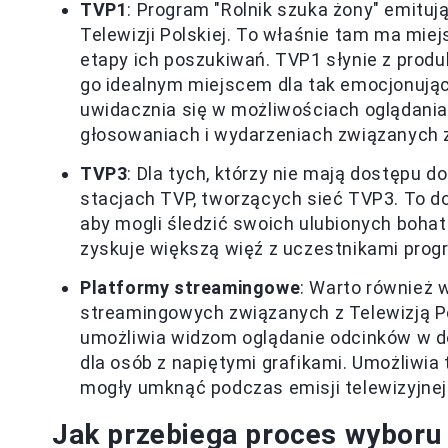
TVP1
: Program "Rolnik szuka żony" emitu
Telewizji Polskiej. To właśnie tam ma mie
etapy ich poszukiwań. TVP1 słynie z produ
go idealnym miejscem dla tak emocjonują
uwidacznia się w możliwościach oglądani
głosowaniach i wydarzeniach związanych
TVP3
: Dla tych, którzy nie mają dostępu 
stacjach TVP, tworzących sieć TVP3. To do
aby mogli śledzić swoich ulubionych bohat
zyskuje większą więź z uczestnikami prog
Platformy streamingowe
: Warto również
streamingowych związanych z Telewizją Po
umożliwia widzom oglądanie odcinków w do
dla osób z napiętymi grafikami. Umożliwia
mogły umknąć podczas emisji telewizyjnej
Jak przebiega proces wyboru 