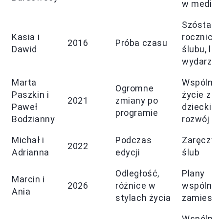
w media
Szósta
Kasia i
rocznica
2016
Próba czasu
Dawid
ślubu, lo
wydarze
Marta
Wspólne
Ogromne
Paszkin i
życie z
2021
zmiany po
Paweł
dzieckie
programie
Bodzianny
rozwój re
Michał i
Podczas
Zaręczyn
2022
Adrianna
edycji
ślub
Odległość,
Plany
Marcin i
2026
różnice w
wspólne
Ania
stylach życia
zamiesz
Wspólne