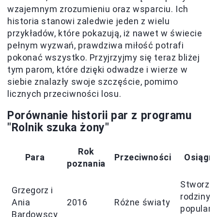
wzajemnym zrozumieniu oraz wsparciu. Ich
historia stanowi zaledwie jeden z wielu
przykładów, które pokazują, iż nawet w świecie
pełnym wyzwań, prawdziwa miłość potrafi
pokonać wszystko. Przyjrzyjmy się teraz bliżej
tym parom, które dzięki odwadze i wierze w
siebie znalazły swoje szczęście, pomimo
licznych przeciwności losu.
Porównanie historii par z programu
"Rolnik szuka żony"
Rok
Para
Przeciwności
Osiągni
poznania
Stworze
Grzegorz i
rodziny,
Ania
2016
Różne światy
popular
Bardowscy