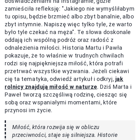
doświadczeniami na Instagramie, gdzie
zamieściła refleksję: "Jakiego nie wymyśliłabym
tu opisu, będzie brzmieć albo zbyt banalnie, albo
zbyt intymnie. Napiszę więc tylko tyle, że warto
było tyle czekać na męża". Te słowa doskonale
oddają ich wspólną podróż oraz radość z
odnalezienia miłości. Historia Martu i Pawła
pokazuje, że to właśnie w trudnych chwilach
rodzi się najpiękniejsza miłość, która potrafi
przetrwać wszystkie wyzwania. Jeżeli ciekawi
cię ta tematyka, odwiedź artykuł i odkryj,
jak
rolnicy znajdują miłość w naturze
. Dziś Marta i
Paweł tworzą szczęśliwą rodzinę, ciesząc się
sobą oraz wspaniałymi momentami, które
przynosi im życie.
Miłość, która rozwija się w obliczu
przeciwności, staje się silniejsza. Historie