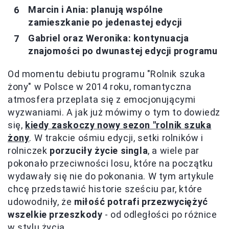
Marcin i Ania: planują wspólne
zamieszkanie po jedenastej edycji
Gabriel oraz Weronika: kontynuacja
znajomości po dwunastej edycji programu
Od momentu debiutu programu "Rolnik szuka
żony" w Polsce w 2014 roku, romantyczna
atmosfera przeplata się z emocjonującymi
wyzwaniami. A jak już mówimy o tym to dowiedz
się,
kiedy zaskoczy nowy sezon "rolnik szuka
żony
. W trakcie ośmiu edycji, setki rolników i
rolniczek
porzuciły życie singla
, a wiele par
pokonało przeciwności losu, które na początku
wydawały się nie do pokonania. W tym artykule
chcę przedstawić historie sześciu par, które
udowodniły, że
miłość potrafi przezwyciężyć
wszelkie przeszkody
- od odległości po różnice
w stylu życia.