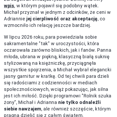
wpis
, w którym pojawił się podobny wątek.
Michał przyznał w jednym z odcinków, że ceni w
Adriannie
jej cierpliwość oraz akceptację
, co
wzmocniło ich relację jeszcze bardziej.
W lipcu 2026 roku, para powiedziała sobie
sakramentalne "tak" w uroczystości, która
oczarowała zarówno bliskich, jak i fanów. Panna
młoda, ubrana w piękną, klasyczną białą suknię
stylizowaną na księżniczkę, przyciągnęła
wszystkie spojrzenia, a Michał wybrał elegancki
jasny garnitur w kratkę. Od tej chwili para dzieli
się radościami z codzienności w mediach
społecznościowych, wciąż pokazując, jak silna
jest ich miłość. Dzięki programowi "Rolnik szuka
żony", Michał i Adrianna
nie tylko odnaleźli
siebie nawzajem
, ale również szczęście, którym
pragną dzielić się z całym światem.