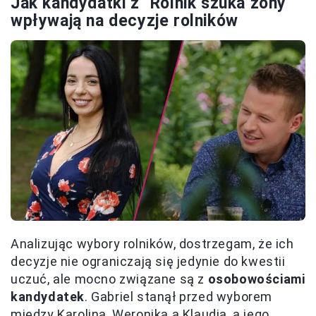
Jak kandydatki z "Rolnik szuka żony"
wpływają na decyzje rolników
Analizując wybory rolników, dostrzegam, że ich
decyzje nie ograniczają się jedynie do kwestii
uczuć, ale mocno związane są z
osobowościami
kandydatek
. Gabriel stanął przed wyborem
między Karoliną, Weroniką a Klaudią, a jego