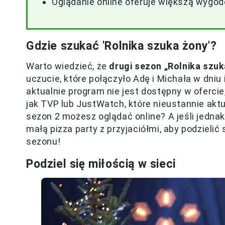
Oglądanie online oferuje większą wygodę
Gdzie szukać 'Rolnika szuka żony'?
Warto wiedzieć, że
drugi sezon „Rolnika szuk
uczucie, które połączyło Adę i Michała w dniu
aktualnie program nie jest dostępny w oferci
jak TVP lub JustWatch, które nieustannie aktua
sezon 2 możesz oglądać online? A jeśli jedna
małą pizza party z przyjaciółmi, aby podziel
sezonu!
Podziel się miłością w sieci