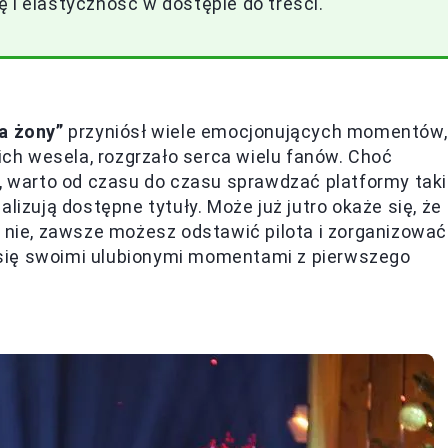
 i elastyczność w dostępie do treści.
a żony”
przyniósł wiele emocjonujących momentów,
 ich wesela, rozgrzało serca wielu fanów. Choć
e, warto od czasu do czasu sprawdzać platformy tak
lizują dostępne tytuły. Może już jutro okaże się, że
k nie, zawsze możesz odstawić pilota i zorganizować
ić się swoimi ulubionymi momentami z pierwszego