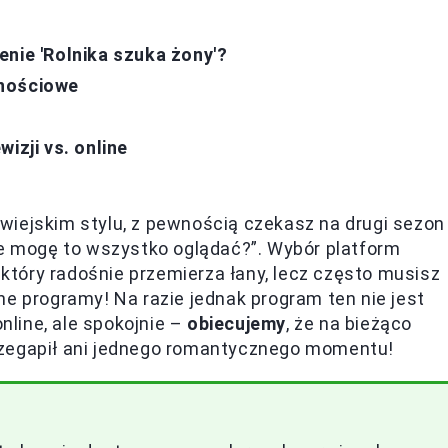
nie 'Rolnika szuka żony'?
znościowe
izji vs. online
wiejskim stylu, z pewnością czekasz na drugi sezon
ie mogę to wszystko oglądać?”. Wybór platform
, który radośnie przemierza łany, lecz często musisz
ne programy! Na razie jednak program ten nie jest
line, ale spokojnie –
obiecujemy
, że na bieżąco
rzegapił ani jednego romantycznego momentu!