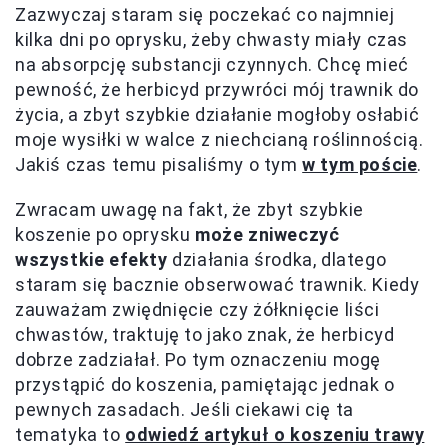
Zazwyczaj staram się poczekać co najmniej
kilka dni po oprysku, żeby chwasty miały czas
na absorpcję substancji czynnych. Chcę mieć
pewność, że herbicyd przywróci mój trawnik do
życia, a zbyt szybkie działanie mogłoby osłabić
moje wysiłki w walce z niechcianą roślinnością.
Jakiś czas temu pisaliśmy o tym
w tym poście
.
Zwracam uwagę na fakt, że zbyt szybkie
koszenie po oprysku
może zniweczyć
wszystkie efekty
działania środka, dlatego
staram się bacznie obserwować trawnik. Kiedy
zauważam zwiędnięcie czy żółknięcie liści
chwastów, traktuję to jako znak, że herbicyd
dobrze zadziałał. Po tym oznaczeniu mogę
przystąpić do koszenia, pamiętając jednak o
pewnych zasadach. Jeśli ciekawi cię ta
tematyka to
odwiedź artykuł o koszeniu trawy