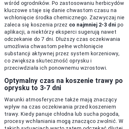
wśród ogrodników. Po zastosowaniu herbicydów
kluczowe staje się danie chwastom czasu na
wchłonięcie środka chemicznego. Zazwyczaj nie
zaleca się koszenia przez
co najmniej 2-3 dni
po
aplikacji, a niektórzy eksperci sugerują nawet
odczekanie do 7 dni. Dłuższy czas oczekiwania
umożliwia chwastom pełne wchłonięcie
substancji aktywnej przez system korzeniowy,
co zwiększa skuteczność oprysku i
przeciwdziała ich ponownemu wzrostowi.
Optymalny czas na koszenie trawy po
oprysku to 3-7 dni
Warunki atmosferyczne także mają znaczący
wpływ na czas oczekiwania przed koszeniem
trawy. Kiedy panuje chłodna lub sucha pogoda,
procesy wchłaniania mogą znacząco zwolnić. W
takich sytuacjach warto zatem odczekać dłużej