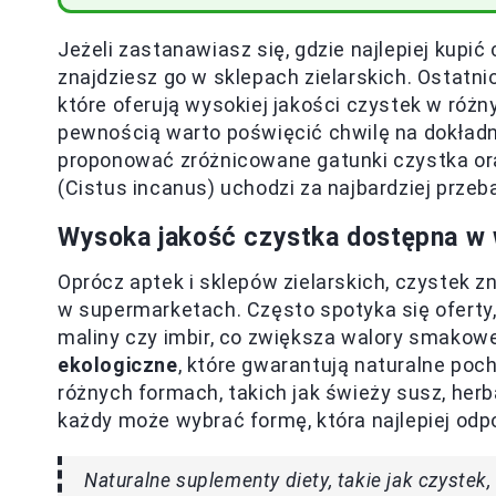
Jeżeli zastanawiasz się, gdzie najlepiej kupi
znajdziesz go w sklepach zielarskich. Ostatni
które oferują wysokiej jakości czystek w róż
pewnością warto poświęcić chwilę na dokładn
proponować zróżnicowane gatunki czystka ora
(Cistus incanus) uchodzi za najbardziej prze
Wysoka jakość czystka dostępna w 
Oprócz aptek i sklepów zielarskich, czystek 
w supermarketach. Często spotyka się oferty,
maliny czy imbir, co zwiększa walory smakow
ekologiczne
, które gwarantują naturalne poc
różnych formach, takich jak świeży susz, her
każdy może wybrać formę, która najlepiej od
Naturalne suplementy diety, takie jak czystek