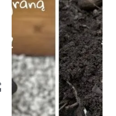
a
d
i