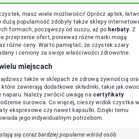
ć czystek, masz wiele możliwości! Oprócz aptek, łatw
o dużą popularność zdobyły także sklepy internetow
nych formach, począwszy od suszu, aż po
herbaty
. Z
e przejrzenie ofert, ponieważ różne marki mogą
z różne ceny. Warto pamiętać, że czystek szary
badany i ceniony za swoje właściwości zdrowotne.
wielu miejscach
znajdziesz także w sklepach ze zdrową żywnością ora
 które zawierają dodatkowe składniki, takie jak owo
e naparu. Należy zwrócić uwagę na
certyfikaty
hodzenie surowca. Co więcej, cieszy widok czystka 
baty ekspresowe czy nawet kapsułki. Dzięki temu
powiada jego indywidualnym potrzebom.
, stają się coraz bardziej popularne wśród osób