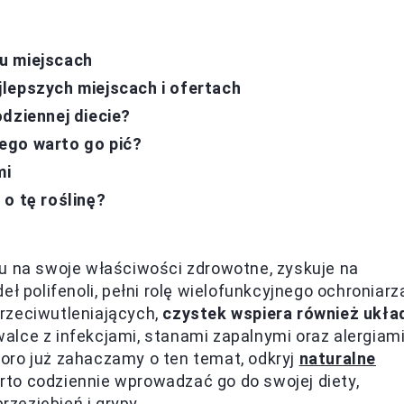
u miejscach
lepszych miejscach i ofertach
dziennej diecie?
ego warto go pić?
mi
o tę roślinę?
du na swoje właściwości zdrowotne, zyskuje na
ł polifenoli, pełni rolę wielofunkcyjnego ochroniarz
rzeciwutleniających,
czystek wspiera również ukła
walce z infekcjami, stanami zapalnymi oraz alergiam
oro już zahaczamy o ten temat, odkryj
naturalne
arto codziennie wprowadzać go do swojej diety,
zeziębień i grypy.