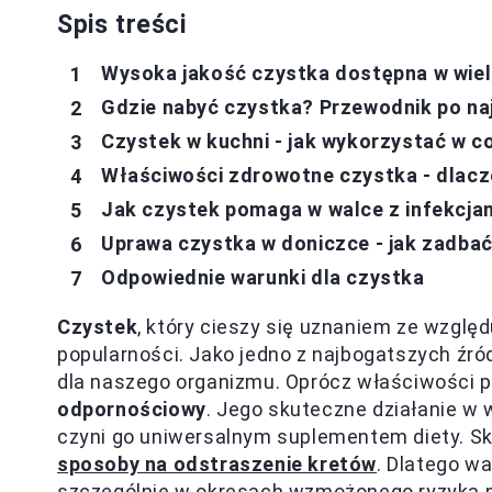
Spis treści
Wysoka jakość czystka dostępna w wiel
Gdzie nabyć czystka? Przewodnik po naj
Czystek w kuchni - jak wykorzystać w co
Właściwości zdrowotne czystka - dlacz
Jak czystek pomaga w walce z infekcja
Uprawa czystka w doniczce - jak zadbać 
Odpowiednie warunki dla czystka
Czystek
, który cieszy się uznaniem ze wzglę
popularności. Jako jedno z najbogatszych źróde
dla naszego organizmu. Oprócz właściwości p
odpornościowy
. Jego skuteczne działanie w 
czyni go uniwersalnym suplementem diety. Sk
sposoby na odstraszenie kretów
. Dlatego w
szczególnie w okresach wzmożonego ryzyka pr