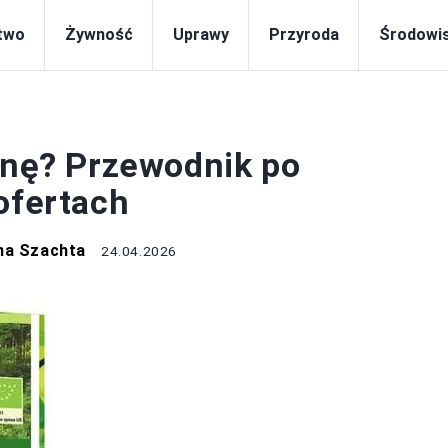
two
Żywność
Uprawy
Przyroda
Środowi
ROŚLINY
linę? Przewodnik po
ofertach
na Szachta
24.04.2026