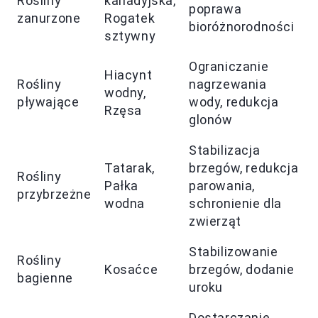
Rośliny
kanadyjska,
poprawa
zanurzone
Rogatek
bioróżnorodności
sztywny
Ograniczanie
Hiacynt
Rośliny
nagrzewania
wodny,
pływające
wody, redukcja
Rzęsa
glonów
Stabilizacja
Tatarak,
brzegów, redukcja
Rośliny
Pałka
parowania,
przybrzeżne
wodna
schronienie dla
zwierząt
Stabilizowanie
Rośliny
Kosaćce
brzegów, dodanie
bagienne
uroku
Dostarczanie