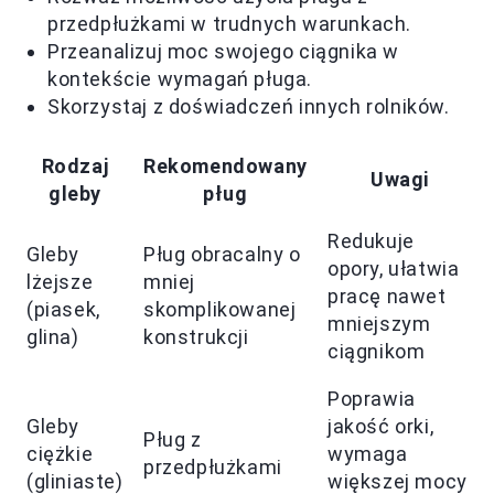
przedpłużkami w trudnych warunkach.
Przeanalizuj moc swojego ciągnika w
kontekście wymagań pługa.
Skorzystaj z doświadczeń innych rolników.
Rodzaj
Rekomendowany
Uwagi
gleby
pług
Redukuje
Gleby
Pług obracalny o
opory, ułatwia
lżejsze
mniej
pracę nawet
(piasek,
skomplikowanej
mniejszym
glina)
konstrukcji
ciągnikom
Poprawia
Gleby
jakość orki,
Pług z
ciężkie
wymaga
przedpłużkami
(gliniaste)
większej mocy