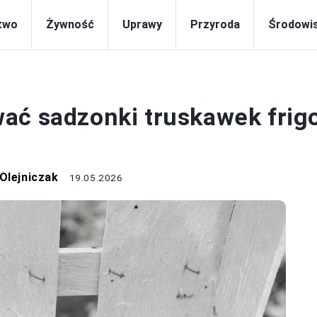
two
Żywność
Uprawy
Przyroda
Środowi
ROLNICTWO
ać sadzonki truskawek frig
Olejniczak
19.05.2026