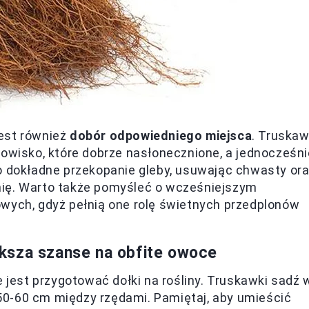
est również
dobór odpowiedniego miejsca
. Truskaw
nowisko, które dobrze nasłonecznione, a jednocześni
o dokładne przekopanie gleby, usuwając chwasty or
nię. Warto także pomyśleć o wcześniejszym
owych, gdyż pełnią one rolę świetnych przedplonów
ksza szanse na obfite owoce
est przygotować dołki na rośliny. Truskawki sadź 
0-60 cm między rzędami. Pamiętaj, aby umieścić