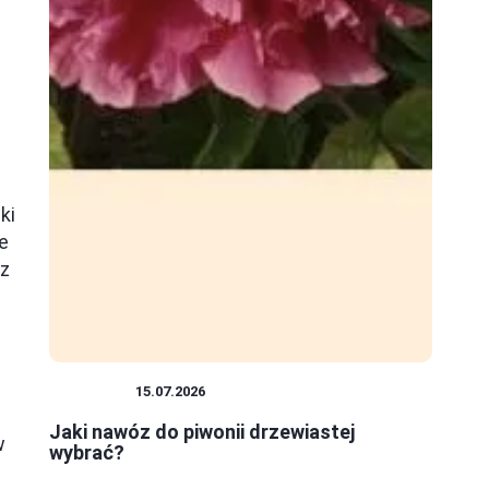
ki
e
az
ROŚLINY
15.07.2026
Jaki nawóz do piwonii drzewiastej
w
wybrać?