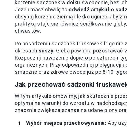
korzenie sadzonek w dołku swobodnie, bez ich
Jeżeli masz chwilę to
odwiedź artykuł o sad
obsypuj korzenie ziemią i lekko ugnieć, aby z
praktyką staje się również ściółkowanie gleby
chwastów.
Po posadzeniu sadzonek truskawek frigo nie 
okresach
suszy
. Gleba powinna pozostawać w
Rozpocznij nawożenie dopiero po czterech t
organicznych. Przy odpowiedniej pielęgnacji 
smaczne oraz zdrowe owoce już po 8-10 tygo
Jak przechować sadzonki truskawek
W tym artykule omówimy, jak skutecznie prze
optymalne warunki do wzrostu w nadchodząc
znacznie zwiększa szanse na udane plony oraz
Wybór miejsca przechowywania:
Aby uzys