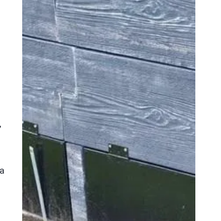
,
,
ia