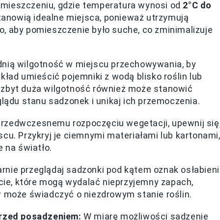
mieszczeniu, gdzie temperatura wynosi od
2°C do
stanowią idealne miejsca, ponieważ utrzymują
, aby pomieszczenie było suche, co zminimalizuje
nią wilgotność w miejscu przechowywania, by
kład umieścić pojemniki z wodą blisko roślin lub
ny, zbyt duża wilgotność również może stanowić
glądu stanu sadzonek i unikaj ich przemoczenia.
rzedwczesnemu rozpoczęciu wegetacji, upewnij się
cu. Przykryj je ciemnymi materiałami lub kartonami
e na światło.
rnie przeglądaj sadzonki pod kątem oznak osłabien
ście, które mogą wydalać nieprzyjemny zapach,
w może świadczyć o niezdrowym stanie roślin.
przed posadzeniem:
W miarę możliwości sadzenie