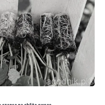
 szanse na obfite owoce