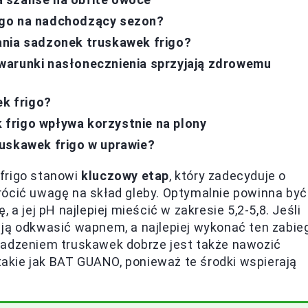
igo na nadchodzący sezon?
ania sadzonek truskawek frigo?
warunki nasłonecznienia sprzyjają zdrowemu
ek frigo?
frigo wpływa korzystnie na plony
ruskawek frigo w uprawie?
frigo stanowi
kluczowy etap
, który zadecyduje o
rócić uwagę na skład gleby. Optymalnie powinna być
a jej pH najlepiej mieścić w zakresie 5,2-5,8. Jeśli
 ją odkwasić wapnem, a najlepiej wykonać ten zabie
sadzeniem truskawek dobrze jest także nawozić
 takie jak BAT GUANO, ponieważ te środki wspierają