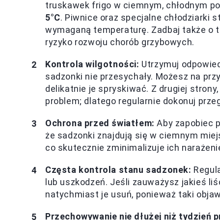
truskawek frigo w ciemnym, chłodnym po
5°C
. Piwnice oraz specjalne chłodziarki 
wymaganą temperaturę. Zadbaj także o to
ryzyko rozwoju chorób grzybowych.
Kontrola wilgotności:
Utrzymuj odpowied
sadzonki nie przesychały. Możesz na przy
delikatnie je spryskiwać. Z drugiej stro
problem; dlatego regularnie dokonuj prze
Ochrona przed światłem:
Aby zapobiec p
że sadzonki znajdują się w ciemnym miejs
co skutecznie zminimalizuje ich narażeni
Częsta kontrola stanu sadzonek:
Regula
lub uszkodzeń. Jeśli zauważysz jakieś li
natychmiast je usuń, ponieważ taki obja
Przechowywanie nie dłużej niż tydzień 