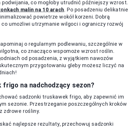
 podwijania, co mogłoby utrudnić późniejszy wzrost.
zonkach malin na 10 arach
. Po posadzeniu delikatni
minimalizować powietrze wokół korzeni. Dobrą
, co umożliwi utrzymanie wilgoci i ograniczy rozwój
zapominaj o regularnym podlewaniu, szczególnie w
ilgotna, co znacząco wspomoże wzrost roślin.
ygodniach od posadzenia, z wyjątkiem nawozów
i skutecznym przygotowaniu gleby możesz liczyć na
dniach!
 frigo na nadchodzący sezon?
chować sadzonki truskawek frigo, aby zapewnić im
ym sezonie. Przestrzeganie poszczególnych kroków
 zdrowe rośliny.
kać najlepsze rezultaty, przechowuj sadzonki