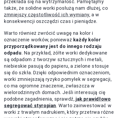
przekłada się na wytrzymałość. Pamiętajmy
także, że solidne worki posłużą nam dłużej, co
zmniejszy częstotliwość ich wymiany
, a w
konsekwencji oszczędzi czas i pieniądze.
Warto również zwrócić uwagę na kolor i
oznaczenie worków, ponieważ
każdy kolor
przyporządkowany jest do innego rodzaju
odpadu
. Na przykład, żółte worki dedykowane
są odpadom z tworzyw sztucznych i metali,
niebieskie pasują do papieru, a zielone stosuje
się do szkła. Dzięki odpowiednim oznaczeniom,
worki zmniejszają ryzyko pomyłek w segregacji,
co ma ogromne znaczenie, zwłaszcza w
wielorodzinnych domach. Jeśli interesują cię
podobne zagadnienia, sprawdź,
jak prawidłowo
segregować styropian
. Warto zainwestować w
worki z trwałym nadrukiem, który przetrwa różne