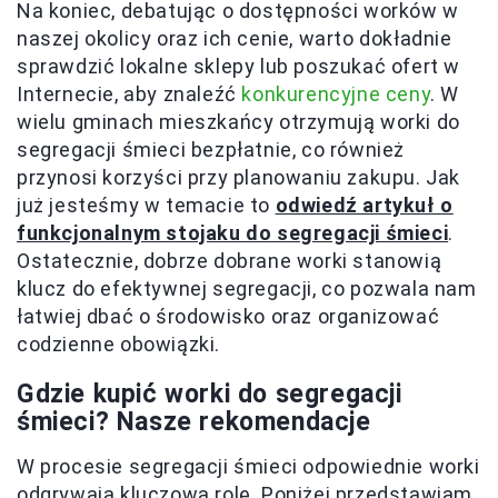
Na koniec, debatując o dostępności worków w
naszej okolicy oraz ich cenie, warto dokładnie
sprawdzić lokalne sklepy lub poszukać ofert w
Internecie, aby znaleźć
konkurencyjne ceny
. W
wielu gminach mieszkańcy otrzymują worki do
segregacji śmieci bezpłatnie, co również
przynosi korzyści przy planowaniu zakupu. Jak
już jesteśmy w temacie to
odwiedź artykuł o
funkcjonalnym stojaku do segregacji śmieci
.
Ostatecznie, dobrze dobrane worki stanowią
klucz do efektywnej segregacji, co pozwala nam
łatwiej dbać o środowisko oraz organizować
codzienne obowiązki.
Gdzie kupić worki do segregacji
śmieci? Nasze rekomendacje
W procesie segregacji śmieci odpowiednie worki
odgrywają kluczową rolę. Poniżej przedstawiam