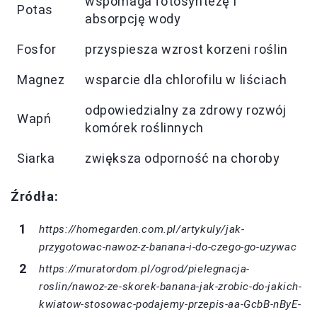
wspomaga fotosyntezę i
Potas
absorpcję wody
Fosfor
przyspiesza wzrost korzeni roślin
Magnez
wsparcie dla chlorofilu w liściach
odpowiedzialny za zdrowy rozwój
Wapń
komórek roślinnych
Siarka
zwiększa odporność na choroby
Źródła:
https://homegarden.com.pl/artykuly/jak-
przygotowac-nawoz-z-banana-i-do-czego-go-uzywac
https://muratordom.pl/ogrod/pielegnacja-
roslin/nawoz-ze-skorek-banana-jak-zrobic-do-jakich-
kwiatow-stosowac-podajemy-przepis-aa-GcbB-nByE-