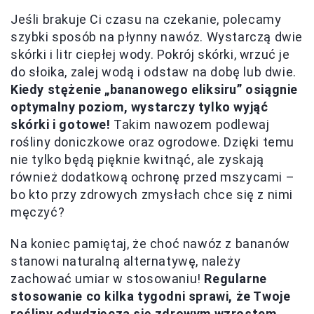
Jeśli brakuje Ci czasu na czekanie, polecamy
szybki sposób na płynny nawóz. Wystarczą dwie
skórki i litr ciepłej wody. Pokrój skórki, wrzuć je
do słoika, zalej wodą i odstaw na dobę lub dwie.
Kiedy stężenie „bananowego eliksiru” osiągnie
optymalny poziom, wystarczy tylko wyjąć
skórki i gotowe!
Takim nawozem podlewaj
rośliny doniczkowe oraz ogrodowe. Dzięki temu
nie tylko będą pięknie kwitnąć, ale zyskają
również dodatkową ochronę przed mszycami –
bo kto przy zdrowych zmysłach chce się z nimi
męczyć?
Na koniec pamiętaj, że choć nawóz z bananów
stanowi naturalną alternatywę, należy
zachować umiar w stosowaniu!
Regularne
stosowanie co kilka tygodni sprawi, że Twoje
rośliny odwdzięczą się zdrowym wzrostem