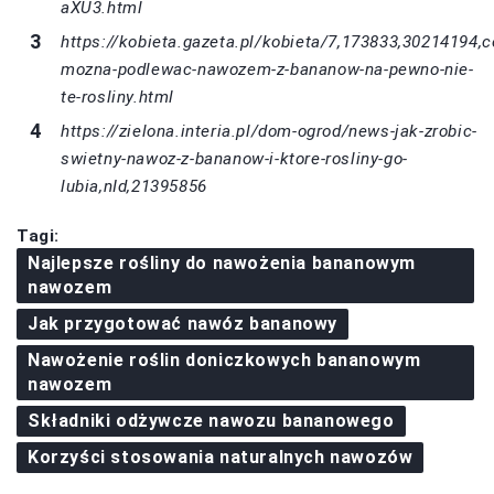
aXU3.html
https://kobieta.gazeta.pl/kobieta/7,173833,30214194,c
mozna-podlewac-nawozem-z-bananow-na-pewno-nie-
te-rosliny.html
https://zielona.interia.pl/dom-ogrod/news-jak-zrobic-
swietny-nawoz-z-bananow-i-ktore-rosliny-go-
lubia,nId,21395856
Tagi:
Najlepsze rośliny do nawożenia bananowym
nawozem
Jak przygotować nawóz bananowy
Nawożenie roślin doniczkowych bananowym
nawozem
Składniki odżywcze nawozu bananowego
Korzyści stosowania naturalnych nawozów