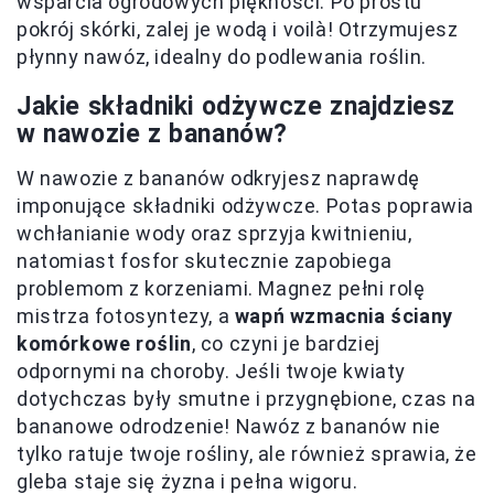
wsparcia ogrodowych piękności. Po prostu
pokrój skórki, zalej je wodą i voilà! Otrzymujesz
płynny nawóz, idealny do podlewania roślin.
Jakie składniki odżywcze znajdziesz
w nawozie z bananów?
W nawozie z bananów odkryjesz naprawdę
imponujące składniki odżywcze. Potas poprawia
wchłanianie wody oraz sprzyja kwitnieniu,
natomiast fosfor skutecznie zapobiega
problemom z korzeniami. Magnez pełni rolę
mistrza fotosyntezy, a
wapń wzmacnia ściany
komórkowe roślin
, co czyni je bardziej
odpornymi na choroby. Jeśli twoje kwiaty
dotychczas były smutne i przygnębione, czas na
bananowe odrodzenie! Nawóz z bananów nie
tylko ratuje twoje rośliny, ale również sprawia, że
gleba staje się żyzna i pełna wigoru.