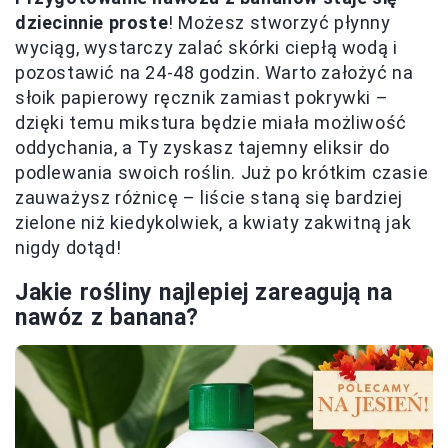
dziecinnie proste
! Możesz stworzyć płynny
wyciąg, wystarczy zalać skórki ciepłą wodą i
pozostawić na 24-48 godzin. Warto założyć na
słoik papierowy ręcznik zamiast pokrywki –
dzięki temu mikstura będzie miała możliwość
oddychania, a Ty zyskasz tajemny eliksir do
podlewania swoich roślin. Już po krótkim czasie
zauważysz różnicę – liście staną się bardziej
zielone niż kiedykolwiek, a kwiaty zakwitną jak
nigdy dotąd!
Jakie rośliny najlepiej zareagują na
nawóz z banana?