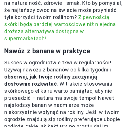
na naturalność, zdrowie i smak. Kto by pomyślał,
że najtańszy owoc na świecie może przynieść
tyle korzyści twoim roślinom?
Z pewnością
skórki będą bardziej wartościowe niż niejedna
droższa alternatywa dostępna w
supermarketach!
Nawóz z banana w praktyce
Sukces w ogrodnictwie tkwi w regularności!
Używaj nawozu z bananów co kilka tygodni i
obserwuj, jak twoje rośliny zaczynają
dosłownie rozkwitać
. W trakcie stosowania
skórkowego eliksiru warto pamiętać, aby nie
przesadzić – natura ma swoje tempo! Nawet
najsłodszy banan w nadmiarze może
niekorzystnie wpłynąć na rośliny. Jeśli w twoim
ogrodzie znajdują się rośliny preferujące ubogie
podłoże, takie jak kaktusy, po prostu daj im