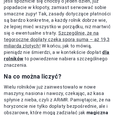
jeśli spóźnicie się choćby o jeden dzień, już
popadacie w kłopoty, zamiast serwować sobie
smaczne zupy! Tak, zasady dotyczące płatności
są bardzo konkretne, a każdy rolnik dobrze wie,
że lepiej mieć wszystko w porządku, niż martwić
się o ewentualne straty.
Szczególnie, że na
tegoroczne dopłaty czeka spora suma – aż 19,3
miliarda złotych!
W końcu, jak to mówią,
pieniądz nie śmierdzi, a w kontekście dopłat
dla
rolników
to powiedzenie nabiera szczególnego
znaczenia.
Na co można liczyć?
Wielu rolników już zainwestowało w nowe
maszyny, nasiona i nawozy, czekając, aż kasa
spłynie z nieba, czyli z ARiMR. Pamiętajcie, że na
horyzoncie nie tylko dopłaty bezpośrednie, ale i
obszarowe, które mogą zadziałać jak
magiczna