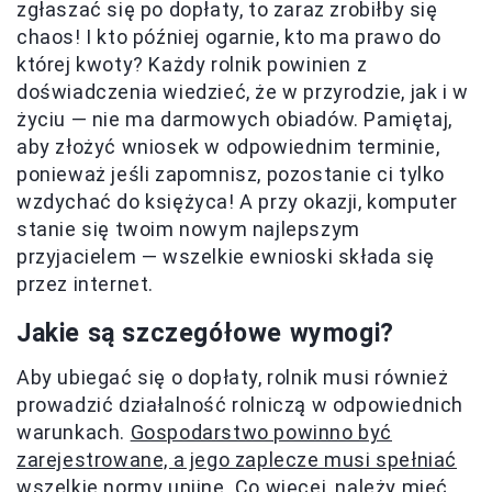
zgłaszać się po dopłaty, to zaraz zrobiłby się
chaos! I kto później ogarnie, kto ma prawo do
której kwoty? Każdy rolnik powinien z
doświadczenia wiedzieć, że w przyrodzie, jak i w
życiu — nie ma darmowych obiadów. Pamiętaj,
aby złożyć wniosek w odpowiednim terminie,
ponieważ jeśli zapomnisz, pozostanie ci tylko
wzdychać do księżyca! A przy okazji, komputer
stanie się twoim nowym najlepszym
przyjacielem — wszelkie ewnioski składa się
przez internet.
Jakie są szczegółowe wymogi?
Aby ubiegać się o dopłaty, rolnik musi również
prowadzić działalność rolniczą w odpowiednich
warunkach.
Gospodarstwo powinno być
zarejestrowane, a jego zaplecze musi spełniać
wszelkie normy unijne.
Co więcej, należy mieć