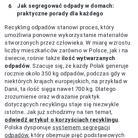
Jak segregować odpady w domach:
praktyczne porady dla każdego
Recykling odpadów stanowi proces, który
umożliwia ponowne wykorzystanie materiałów
stworzonych przez człowieka. W miarę wzrostu
liczby mieszkańców zarówno w Polsce, jak i na
świecie, rośnie także
ilość wytwarzanych
odpadów
. Szacuje się, że każdy Polak generuje
rocznie około 350 kg odpadów, podczas gdy w
niektórych krajach europejskich, na przykład w
Danii, ta ilość sięga nawet 700 kg. Dlatego
zrozumienie oraz wdrażanie praktyk
dotyczących recyklingu staje się niezwykle
istotne. Jak już schodzimy na ten temat,
odwiedź artykuł o korzyściach recyklingu
.
Polska dysponuje
systemem segregacji
odpadów
, który obejmuje pięć podstawowych