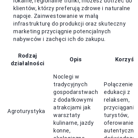
lokalne, regionalne trunki, możesz dotrzeć do
klientów, którzy preferują zdrowe i naturalne
napoje. Zainwestowanie w małą
infrastrukturę do produkcji oraz skuteczny
marketing przyciągnie potencjalnych
nabywców i zachęci ich do zakupu.
Rodzaj
Opis
Korzyśc
działalności
Noclegi w
tradycyjnych
Połączenie
gospodarstwach
edukacji z
z dodatkowymi
relaksem,
atrakcjami jak
przyciąganie
Agroturystyka
warsztaty
turystów,
kulinarne, jazdy
oferowanie
konne,
autentyczny