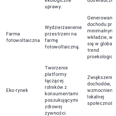
ekologiczne
doświadczeń
uprawy.
Generowani
dochodu prz
Wydzierżawienie
minimalnym
Farma
przestrzeni na
wkładzie, wp
fotowoltaiczna
farmę
się w global
fotowoltaiczną.
trend
proekologicz
Tworzenie
platformy
Zwiększenie
łączącej
dochodów,
rolników z
Eko-rynek
wzmocnieni
konsumentami
lokalnej
poszukującymi
społeczności
zdrowej
żywności.