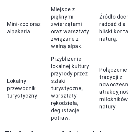
Miejsce z
pięknymi
Źródło docho
Mini-zoo oraz
zwierzętami
radość dla dz
alpakaria
oraz warsztaty
bliski kontak
związane z
naturą.
wełną alpak.
Przybliżenie
lokalnej kultury i
Połączenie
przyrody przez
tradycji z
Lokalny
szlaki
nowoczesnoś
przewodnik
turystyczne,
atrakcyjność
turystyczny
warsztaty
miłośników
rękodzieła,
natury.
degustacje
potraw.