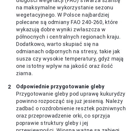
długości wegetacji (FAO) stwarza szansę
na maksymalne wykorzystanie sezonu
wegetacyjnego. W Polsce najbardziej
polecane są odmiany FAO 240-260, które
wykazują dobre wyniki zwłaszcza w
północnych i centralnych regionach kraju.
Dodatkowo, warto skupiać się na
odmianach odpornych na stresy, takie jak
susza czy wysokie temperatury, gdyż mają
one istotny wpływ na jakość oraz ilość
ziarna.
Odpowiednie przygotowanie gleby
Przygotowanie gleby pod uprawę kukurydzy
powinno rozpocząć się już jesienią. Należy
zadbać o rozdrobnienie resztek pożniwnych
oraz przeprowadzenie orki, co sprzyja
poprawie struktury gleby i jej
przewiewności. Wiosną ważne są zabiegi,