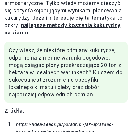
atmosferyczne. Tylko wtedy możemy cieszyć
się satysfakcjonującymi wynikami plonowania
kukurydzy. Jeżeli interesuje cię ta tematyka to
odkryj
najlepsze metody koszenia kukurydzy
na ziarno
.
Czy wiesz, że niektóre odmiany kukurydzy,
odporne na zmienne warunki pogodowe,
mogą osiągać plony przekraczające 20 ton z
hektara w idealnych warunkach? Kluczem do
sukcesu jest zrozumienie specyfiki
lokalnego klimatu i gleby oraz dobór
najbardziej odpowiednich odmian.
Źródła:
https://lidea-seeds.pl/poradniki/jak-uprawiac-
kukurydze/wydajnosc-kukurydzy-z-ha