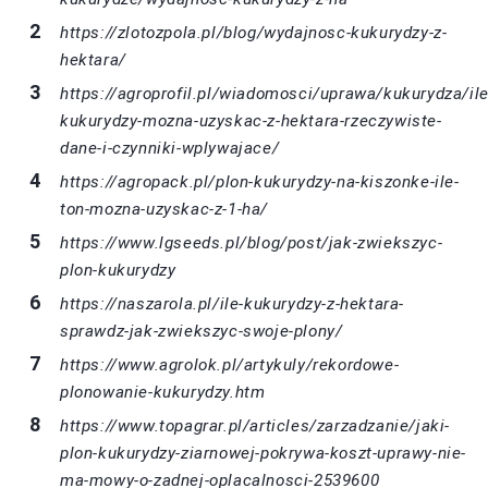
https://zlotozpola.pl/blog/wydajnosc-kukurydzy-z-
hektara/
https://agroprofil.pl/wiadomosci/uprawa/kukurydza/ile
kukurydzy-mozna-uzyskac-z-hektara-rzeczywiste-
dane-i-czynniki-wplywajace/
https://agropack.pl/plon-kukurydzy-na-kiszonke-ile-
ton-mozna-uzyskac-z-1-ha/
https://www.lgseeds.pl/blog/post/jak-zwiekszyc-
plon-kukurydzy
https://naszarola.pl/ile-kukurydzy-z-hektara-
sprawdz-jak-zwiekszyc-swoje-plony/
https://www.agrolok.pl/artykuly/rekordowe-
plonowanie-kukurydzy.htm
https://www.topagrar.pl/articles/zarzadzanie/jaki-
plon-kukurydzy-ziarnowej-pokrywa-koszt-uprawy-nie-
ma-mowy-o-zadnej-oplacalnosci-2539600