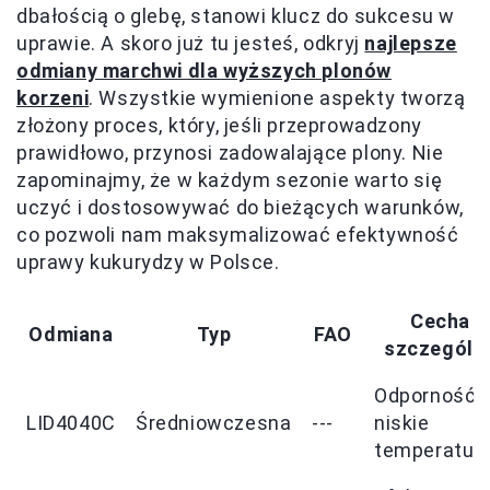
dbałością o glebę, stanowi klucz do sukcesu w
uprawie. A skoro już tu jesteś, odkryj
najlepsze
odmiany marchwi dla wyższych plonów
korzeni
. Wszystkie wymienione aspekty tworzą
złożony proces, który, jeśli przeprowadzony
prawidłowo, przynosi zadowalające plony. Nie
zapominajmy, że w każdym sezonie warto się
uczyć i dostosowywać do bieżących warunków,
co pozwoli nam maksymalizować efektywność
uprawy kukurydzy w Polsce.
Cecha
Odmiana
Typ
FAO
szczególn
Odporność 
LID4040C
Średniowczesna
---
niskie
temperatur