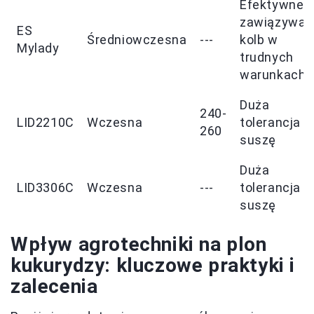
Efektywne
zawiązywan
ES
Średniowczesna
---
kolb w
Mylady
trudnych
warunkach
Duża
240-
LID2210C
Wczesna
tolerancja n
260
suszę
Duża
LID3306C
Wczesna
---
tolerancja n
suszę
Wpływ agrotechniki na plon
kukurydzy: kluczowe praktyki i
zalecenia